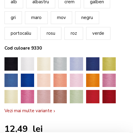
alb
albastru
crem
galben
gri
maro
mov
negru
portocaliu
rosu
roz
verde
Cod culoare 9330
Vezi mai multe variante
12,49 lei