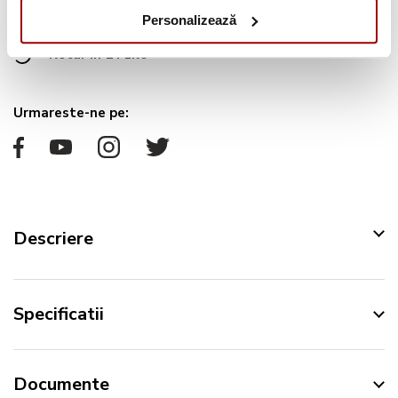
Personalizează
Pana la
12 rate
fara dobanda
Retur in 14 zile
Urmareste-ne pe:
Descriere
Specificatii
Documente