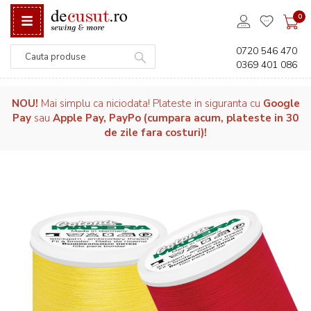
0
0720 546 470
0369 401 086
Căutare
NOU!
Mai simplu ca niciodata! Plateste in siguranta cu
Google
Pay
sau
Apple Pay, PayPo (cumpara acum, plateste in 30
de zile fara costuri)!