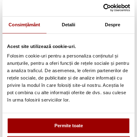
Anunța-ma cand scade pretul
-
+
ADAUGA IN COS
Consimțământ
Detalii
Despre
Cere informatii
Acest site utilizează cookie-uri.
Folosim cookie-uri pentru a personaliza conținutul și
anunțurile, pentru a oferi funcții de rețele sociale și pentru
a analiza traficul. De asemenea, le oferim partenerilor de
Informatii conformitate produs
rețele sociale, de publicitate și de analize informații cu
privire la modul în care folosiți site-ul nostru. Aceștia le
pot combina cu alte informații oferite de dvs. sau culese
în urma folosirii serviciilor lor.
Avantajele tale:
Consultanta
profesionala
Permite toate
Deschidere colet
la livrare