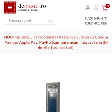
0
0720 546 470
0369 401 086
Căutare
NOU!
Mai simplu ca niciodata! Plateste in siguranta cu
Google
Pay
sau
Apple Pay, PayPo (cumpara acum, plateste in 30
de zile fara costuri)!