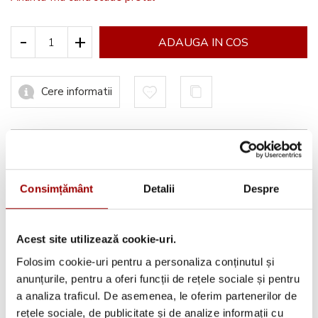
-
+
ADAUGA IN COS
Cere informatii
Informatii conformitate produs
Consimțământ
Detalii
Despre
Acest site utilizează cookie-uri.
Avantajele tale:
Folosim cookie-uri pentru a personaliza conținutul și
Consultanta
profesionala
anunțurile, pentru a oferi funcții de rețele sociale și pentru
Deschidere colet
la livrare
a analiza traficul. De asemenea, le oferim partenerilor de
rețele sociale, de publicitate și de analize informații cu