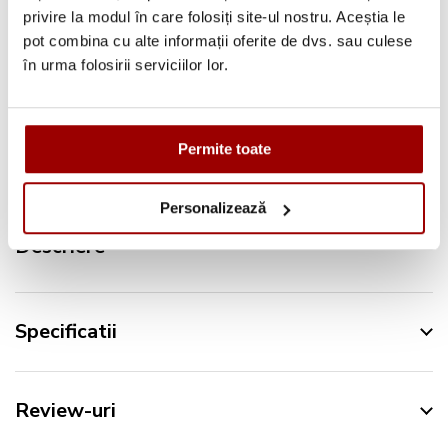
Pana la
12 rate
fara dobanda
privire la modul în care folosiți site-ul nostru. Aceștia le
Retur in 14 zile
pot combina cu alte informații oferite de dvs. sau culese
în urma folosirii serviciilor lor.
Urmareste-ne pe:
Permite toate
Personalizează
Descriere
Specificatii
Review-uri