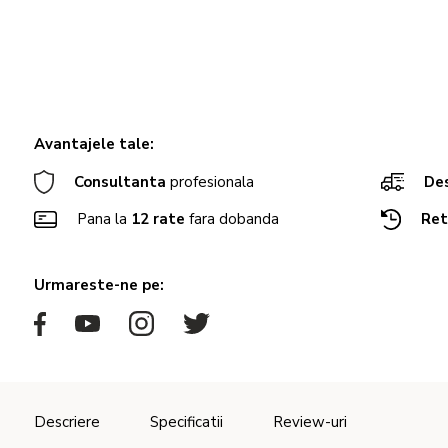
Avantajele tale:
Consultanta
profesionala
Des
Pana la
12 rate
fara dobanda
Ret
Urmareste-ne pe:
Descriere
Specificatii
Review-uri