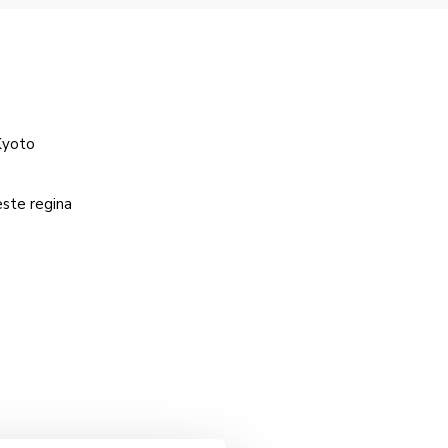
 Kyoto
este regina