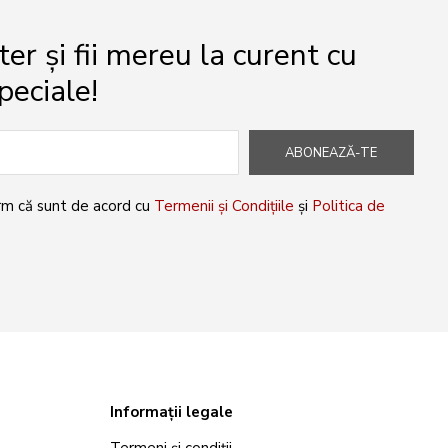
r și fii mereu la curent cu
peciale!
ABONEAZĂ-TE
rm că sunt de acord cu
Termenii și Condițiile
și
Politica de
Informații legale