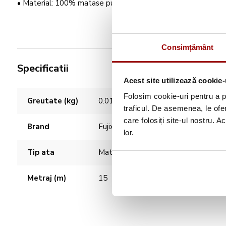
• Material: 100% matase pura
Consimțământ
Specificatii
Acest site utilizează cookie-
Caracteristici
Folosim cookie-uri pentru a pe
Greutate (kg)
0.010000
traficul. De asemenea, le ofer
care folosiți site-ul nostru. A
Brand
Fujix
lor.
Tip ata
Matase
Metraj (m)
15