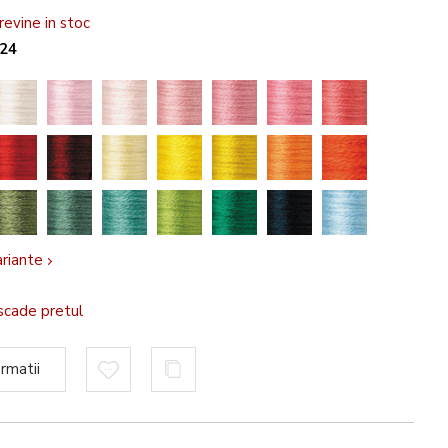
evine in stoc
224
ariante
scade pretul
rmatii