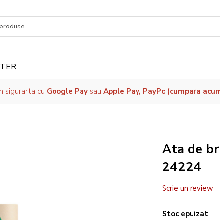
re
TER
in siguranta cu
Google Pay
sau
Apple Pay, PayPo (cumpara acum, 
Ata de b
24224
Scrie un review
Stoc epuizat