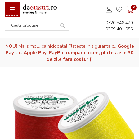
0
0720 546 470
0369 401 086
Căutare
NOU!
Mai simplu ca niciodata! Plateste in siguranta cu
Google
Pay
sau
Apple Pay, PayPo (cumpara acum, plateste in 30
de zile fara costuri)!