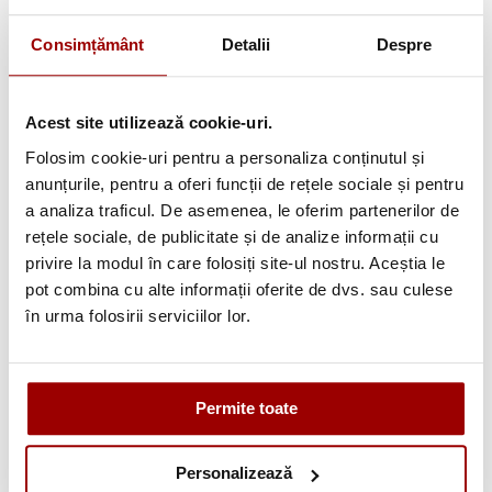
Anunța-ma cand scade pretul
Consimțământ
Detalii
Despre
-
+
ADAUGA IN COS
Acest site utilizează cookie-uri.
Folosim cookie-uri pentru a personaliza conținutul și
Cere informatii
anunțurile, pentru a oferi funcții de rețele sociale și pentru
a analiza traficul. De asemenea, le oferim partenerilor de
rețele sociale, de publicitate și de analize informații cu
Informatii conformitate produs
privire la modul în care folosiți site-ul nostru. Aceștia le
pot combina cu alte informații oferite de dvs. sau culese
în urma folosirii serviciilor lor.
Avantajele tale:
Permite toate
Consultanta
profesionala
Personalizează
Deschidere colet
la livrare