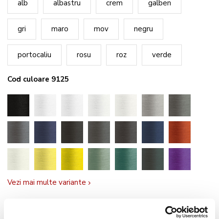
alb
albastru
crem
galben
gri
maro
mov
negru
portocaliu
rosu
roz
verde
Cod culoare 9125
Vezi mai multe variante
10,90 lei