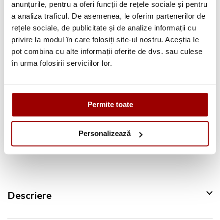
anunțurile, pentru a oferi funcții de rețele sociale și pentru
a analiza traficul. De asemenea, le oferim partenerilor de
Avantajele tale:
rețele sociale, de publicitate și de analize informații cu
Consultanta
profesionala
privire la modul în care folosiți site-ul nostru. Aceștia le
pot combina cu alte informații oferite de dvs. sau culese
Deschidere colet
la livrare
în urma folosirii serviciilor lor.
Pana la
12 rate
fara dobanda
Retur in 14 zile
Permite toate
Urmareste-ne pe:
Personalizează
Descriere