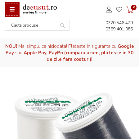
0
0720 546 470
0369 401 086
Căutare
NOU!
Mai simplu ca niciodata! Plateste in siguranta cu
Google
Pay
sau
Apple Pay, PayPo (cumpara acum, plateste in 30
de zile fara costuri)!