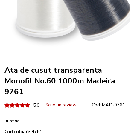
Ata de cusut transparenta
Monofil No.60 1000m Madeira
9761
100
100
Scrie un review
Cod
MAD-9761
% of
5.0
In stoc
Cod culoare 9761