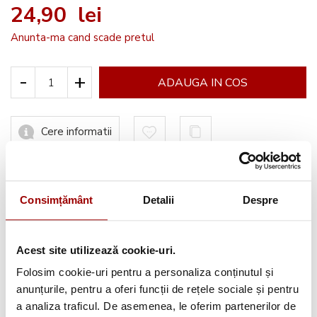
24,90 lei
Anunta-ma cand scade pretul
-
+
ADAUGA IN COS
Cere informatii
Informatii conformitate produs
Consimțământ
Detalii
Despre
Acest site utilizează cookie-uri.
Folosim cookie-uri pentru a personaliza conținutul și
Avantajele tale:
anunțurile, pentru a oferi funcții de rețele sociale și pentru
a analiza traficul. De asemenea, le oferim partenerilor de
Consultanta
profesionala