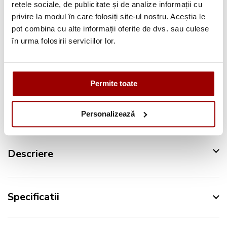
rețele sociale, de publicitate și de analize informații cu
Deschidere colet
la livrare
privire la modul în care folosiți site-ul nostru. Aceștia le
pot combina cu alte informații oferite de dvs. sau culese
Pana la
12 rate
fara dobanda
în urma folosirii serviciilor lor.
Retur in 14 zile
Urmareste-ne pe:
Permite toate
Personalizează
Descriere
Specificatii