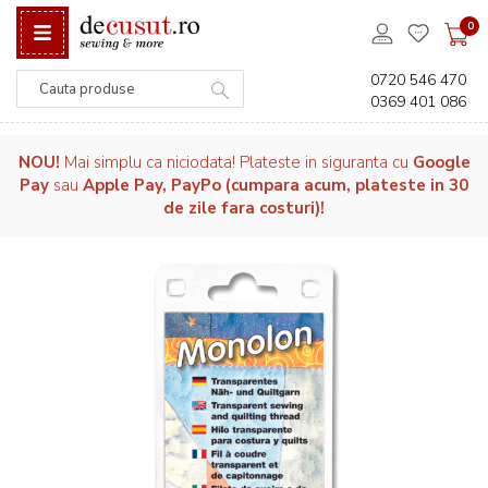
0
0720 546 470
0369 401 086
Căutare
NOU!
Mai simplu ca niciodata! Plateste in siguranta cu
Google
Pay
sau
Apple Pay, PayPo (cumpara acum, plateste in 30
de zile fara costuri)!