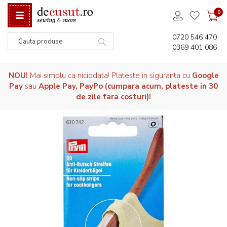
0
0720 546 470
0369 401 086
Căutare
NOU!
Mai simplu ca niciodata! Plateste in siguranta cu
Google
Pay
sau
Apple Pay, PayPo (cumpara acum, plateste in 30
de zile fara costuri)!