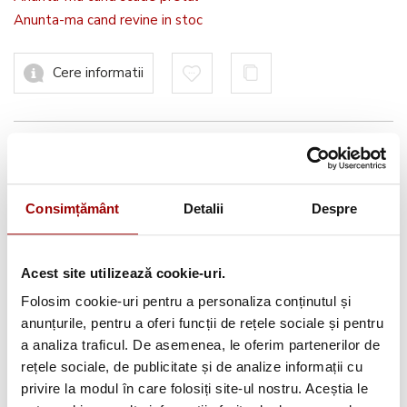
Anunta-ma cand revine in stoc
Cere informatii
Informatii conformitate produs
Consimțământ
Detalii
Despre
Avantajele tale:
Acest site utilizează cookie-uri.
Consultanta
profesionala
Folosim cookie-uri pentru a personaliza conținutul și
anunțurile, pentru a oferi funcții de rețele sociale și pentru
Deschidere colet
la livrare
a analiza traficul. De asemenea, le oferim partenerilor de
Pana la
12 rate
fara dobanda
rețele sociale, de publicitate și de analize informații cu
privire la modul în care folosiți site-ul nostru. Aceștia le
Retur in 14 zile