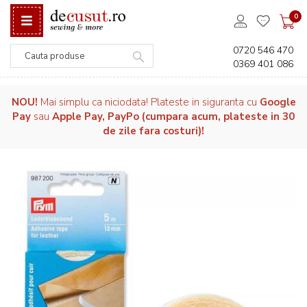
0
0720 546 470
0369 401 086
Căutare
NOU!
Mai simplu ca niciodata! Plateste in siguranta cu
Google
Pay
sau
Apple Pay, PayPo (cumpara acum, plateste in 30
de zile fara costuri)!