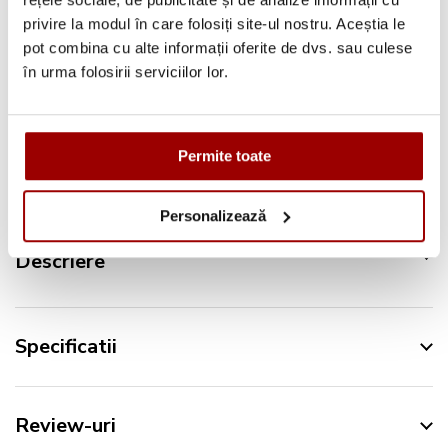
Pana la
12 rate
fara dobanda
privire la modul în care folosiți site-ul nostru. Aceștia le
pot combina cu alte informații oferite de dvs. sau culese
Retur in 14 zile
în urma folosirii serviciilor lor.
Urmareste-ne pe:
Permite toate
Personalizează
Descriere
Specificatii
Review-uri