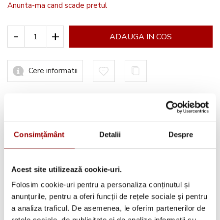
Anunta-ma cand scade pretul
-
+
ADAUGA IN COS
Cere informatii
Informatii conformitate produs
Consimțământ
Detalii
Despre
Acest site utilizează cookie-uri.
Avantajele tale:
Folosim cookie-uri pentru a personaliza conținutul și
Consultanta
profesionala
anunțurile, pentru a oferi funcții de rețele sociale și pentru
a analiza traficul. De asemenea, le oferim partenerilor de
Deschidere colet
la livrare
rețele sociale, de publicitate și de analize informații cu