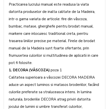
Practicarea lucrului manual este readusa la viata
datorita produselor de inalta calitate de la Madeira,
intr-o gama variata de articole: fire din vâscoza,
bumbac, matase, gherghefe pentru brodat manual,
markere care inlocuiesc traditional creta, pentru
trasarea liniilor precise pe material. Firele de brodat
manual de la Madeira sunt foarte ofertante, prin
frumusetea culorilor si multitudinea de aplicatii in care
pot fi folosite.
1. DECORA (VÂSCOZA)
poza 1
Calitatea superioara a vâscozei DECORA MADEIRA
aduce un aspect luminos si matasos broderiilor, facând
culorile preferate sa straluceasca intens. In lumina
naturala, broderiile DECORA atrag priviri datorita
jocului de lumini si umbre transferat culorilor,