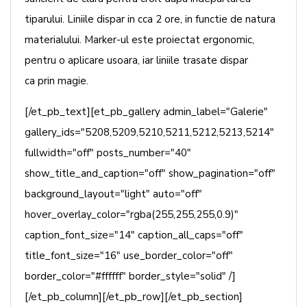
tiparului. Liniile dispar in cca 2 ore, in functie de natura
materialului. Marker-ul este proiectat ergonomic,
pentru o aplicare usoara, iar liniile trasate dispar
ca prin magie.
[/et_pb_text][et_pb_gallery admin_label="Galerie"
gallery_ids="5208,5209,5210,5211,5212,5213,5214"
fullwidth="off" posts_number="40"
show_title_and_caption="off" show_pagination="off"
background_layout="light" auto="off"
hover_overlay_color="rgba(255,255,255,0.9)"
caption_font_size="14" caption_all_caps="off"
title_font_size="16" use_border_color="off"
border_color="#ffffff" border_style="solid" /]
[/et_pb_column][/et_pb_row][/et_pb_section]