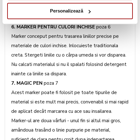
sterge cu o cârpa umeda. Nu calcati materialul si nu il
Personalizează
spalati folosind detergent inainte ca liniile sa dispara.
6. MARKER PENTRU CULORI INCHISE
poza 6
Marker conceput pentru trasarea liniilor precise pe
materiale de culori inchise. Inlocuieste traditionala
creta. Stergeti liniile cu o cârpa umeda si vor disparea.
Nu calcati materialul si nu il spalati folosind detergent
inainte ca liniile sa dispara.
7. MAGIC PEN
poza 7
Acest marker poate fi folosit pe toate tipurile de
material si este mult mai precis, convenabil si mai rapid
de aplicat decât marcarea cu ace sau insailarea.
Marker-ul are doua vârfuri - unul fin si altul mai gros,
amândoua trasând o linie purpurie pe material,
suficient de clara pentru croit dupa indepartarea