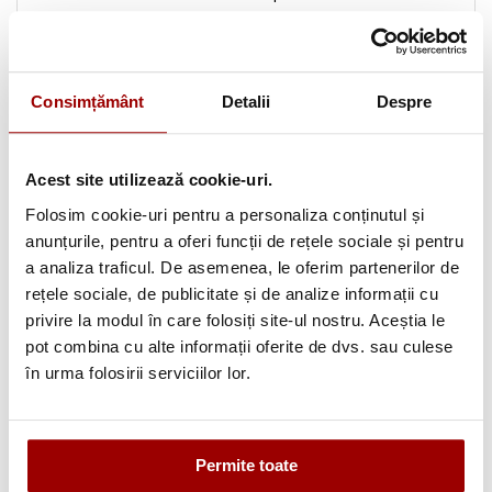
varietate de 108 culori.
4. GHERGHEF ROTUND
poza 4
Gherghefele rotunde MADEIRA pentru broderie,
Consimțământ
Detalii
Despre
incadreaza usor orice material si sunt perfecte pentru
broderia manuala sau la masina (miscare libera). Sunt
Acest site utilizează cookie-uri.
indispensabile in combinatie cu insertiile pentru
Folosim cookie-uri pentru a personaliza conținutul și
broderie MADEIRA, intrucât mecanismul cu arc face
anunțurile, pentru a oferi funcții de rețele sociale și pentru
montarea foarte usoara, iar cele doua mânere asigura
a analiza traficul. De asemenea, le oferim partenerilor de
realizarea miscarii intr-un mod precis si facil. Pot fi
rețele sociale, de publicitate și de analize informații cu
privire la modul în care folosiți site-ul nostru. Aceștia le
realizate usor chiar si modele mari datorita faptului ca
pot combina cu alte informații oferite de dvs. sau culese
ghergheful poate fi repozitionat in clema .
în urma folosirii serviciilor lor.
5. MARKER PENTRU CULORI DESCHISE
poza 5
Marker fin cu linie stralucitoare purpurie, perfect pentru
materiale de culori deschise. Liniile incep sa dispara
Permite toate
dupa cca 2 zile, in functie de material, sau se pot