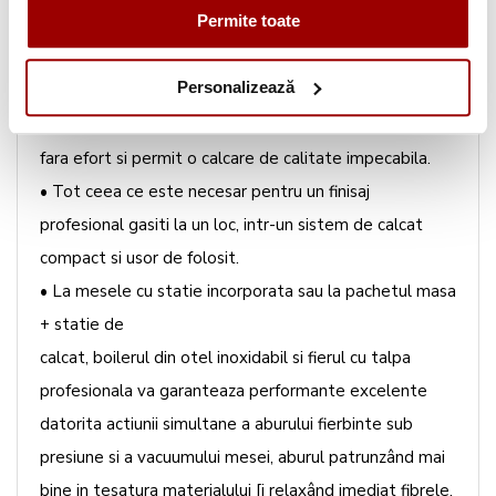
Permite toate
In concluzie, mesele de calcat „active" va ofera
multiple beneficii:
Personalizează
• Mesele de calcat „active" cu suprafata incalzita, cu
aspiratie si suflare fac calcatul mult mai facil,
fara efort si permit o calcare de calitate impecabila.
• Tot ceea ce este necesar pentru un finisaj
profesional gasiti la un loc, intr-un sistem de calcat
compact si usor de folosit.
• La mesele cu statie incorporata sau la pachetul masa
+ statie de
calcat, boilerul din otel inoxidabil si fierul cu talpa
profesionala va garanteaza performante excelente
datorita actiunii simultane a aburului fierbinte sub
presiune si a vacuumului mesei, aburul patrunzând mai
bine in tesatura materialului [i relaxând imediat fibrele.