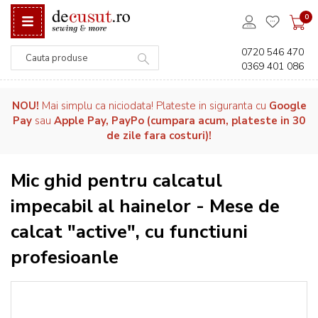
0
0720 546 470
0369 401 086
Căutare
NOU!
Mai simplu ca niciodata! Plateste in siguranta cu
Google
Pay
sau
Apple Pay, PayPo (cumpara acum, plateste in 30
de zile fara costuri)!
Mic ghid pentru calcatul
impecabil al hainelor - Mese de
calcat "active", cu functiuni
profesioanle