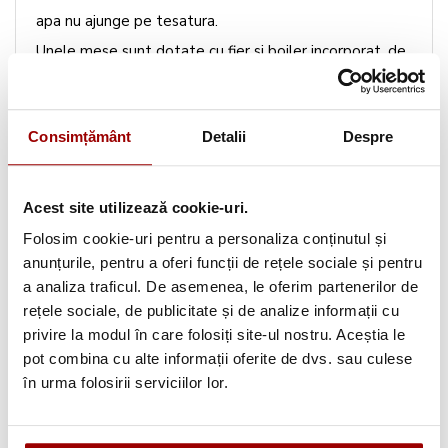
apa nu ajunge pe tesatura.
Unele mese sunt dotate cu fier si boiler incorporat, de
exemplu masa Euroflex IB40 COMPACT. poza 7
Suport pentru fierul de calcat
poza 8
Consimțământ
Detalii
Despre
Mânecar
- este util pentru calcarea mânecilor de
camasa sau la finisarea unor detalii cum ar fi gulerele si
mansetele. poza 9
Acest site utilizează cookie-uri.
Priza incorporata
- pentru alimentarea facila a
Folosim cookie-uri pentru a personaliza conținutul și
fierului/statiei de calcat. poza 10
anunțurile, pentru a oferi funcții de rețele sociale și pentru
a analiza traficul. De asemenea, le oferim partenerilor de
Reglare inaltime
- pentru o reglare corecta a mesei de
rețele sociale, de publicitate și de analize informații cu
calcat, trebuie sa lasati circa 25 cm intre cotul
privire la modul în care folosiți site-ul nostru. Aceștia le
dumneavoastra
pot combina cu alte informații oferite de dvs. sau culese
si blatul mesei de calcat.
în urma folosirii serviciilor lor.
Roti pentru transport
- sunt foarte utile pentru
transportul mesei de calcat fara a necesita ridicare.