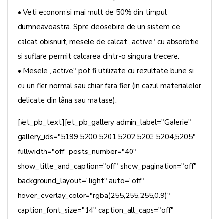
• Veti economisi mai mult de 50% din timpul
dumneavoastra. Spre deosebire de un sistem de
calcat obisnuit, mesele de calcat „active" cu absorbtie
si suflare permit calcarea dintr-o singura trecere.
• Mesele „active" pot fi utilizate cu rezultate bune si
cu un fier normal sau chiar fara fier (in cazul materialelor
delicate din lâna sau matase).
[/et_pb_text][et_pb_gallery admin_label="Galerie"
gallery_ids="5199,5200,5201,5202,5203,5204,5205"
fullwidth="off" posts_number="40"
show_title_and_caption="off" show_pagination="off"
background_layout="light" auto="off"
hover_overlay_color="rgba(255,255,255,0.9)"
caption_font_size="14" caption_all_caps="off"