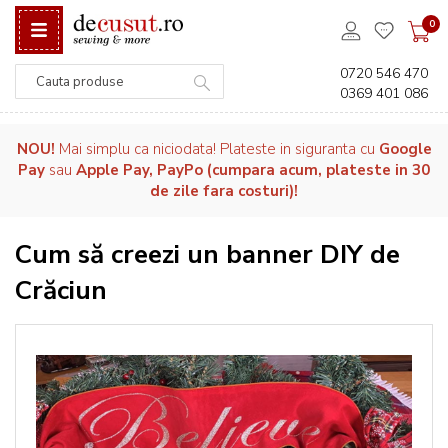
0
0720 546 470
0369 401 086
Căutare
NOU!
Mai simplu ca niciodata! Plateste in siguranta cu
Google
Pay
sau
Apple Pay, PayPo (cumpara acum, plateste in 30
de zile fara costuri)!
Cum să creezi un banner DIY de
Crăciun