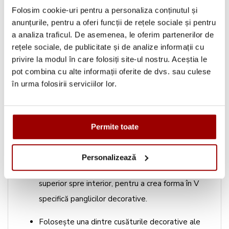
Montează piciorușul pentru tiv rulat pe mașina
Folosim cookie-uri pentru a personaliza conținutul și
de surfilat.
anunțurile, pentru a oferi funcții de rețele sociale și pentru
a analiza traficul. De asemenea, le oferim partenerilor de
Ajustează setările corespunzătoare.
rețele sociale, de publicitate și de analize informații cu
privire la modul în care folosiți site-ul nostru. Aceștia le
Cu fețele bune ale materialului la exterior,
pot combina cu alte informații oferite de dvs. sau culese
realizează un tiv rulat pe toate marginile.
în urma folosirii serviciilor lor.
Cum formezi și coși capetele
bannerului?
Permite toate
Îndoaie bannerul pe lungime.
Personalizează
Taie apoi diagonal, la un unghi de 45°, din colțul
superior spre interior, pentru a crea forma în V
specifică panglicilor decorative.
Folosește una dintre cusăturile decorative ale