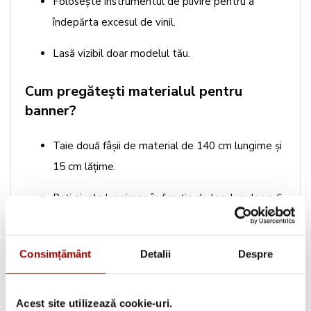
Folosește instrumentul de plivire pentru a
îndepărta excesul de vinil.
Lasă vizibil doar modelul tău.
Cum pregătești materialul pentru
banner?
Taie două fâșii de material de 140 cm lungime și
15 cm lățime.
Poți ajusta lungimea în funcție de locul unde va fi
afișat bannerul.
Cum finisezi marginile cu mașina de
Consimțământ
Detalii
Despre
surfilat?
Acest site utilizează cookie-uri.