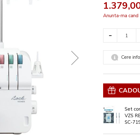
1.379,00
Anunta-ma cand 
-
Cere info
CADO
Set co
VZS R
SC-71