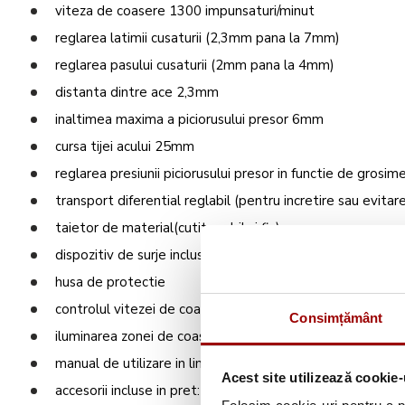
viteza de coasere 1300 impunsaturi/minut
reglarea latimii cusaturii (2,3mm pana la 7mm)
reglarea pasului cusaturii (2mm pana la 4mm)
distanta dintre ace 2,3mm
inaltimea maxima a piciorusului presor 6mm
cursa tijei acului 25mm
reglarea presiunii piciorusului presor in functie de grosim
transport diferential reglabil (pentru incretire sau evitare
taietor de material(cutit mobil si fix)
dispozitiv de surje inclus
husa de protectie
controlul vitezei de coasere de la pedala
Consimțământ
iluminarea zonei de coasere cu LED (lumina rece)
manual de utilizare in limba romana
Acest site utilizează cookie-
accesorii incluse in pret: husa protectie masina, plic acce