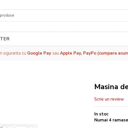
re
TER
in siguranta cu
Google Pay
sau
Apple Pay, PayPo (cumpara acum, 
Masina de
Scrie un review
In stoc
Numai
4
ramas