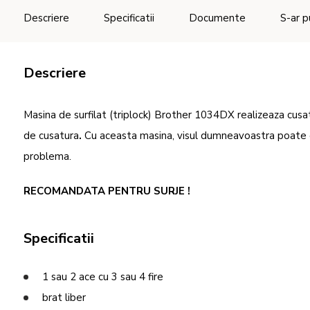
Descriere
Specificatii
Documente
S-ar p
Descriere
Masina de surfilat (triplock) Brother 1034DX realizeaza cusatur
de cusatura
.
Cu aceasta masina, visul dumneavoastra poate deve
problema.
RECOMANDATA PENTRU SURJE !
Specificatii
1 sau 2 ace cu 3 sau 4 fire
brat liber