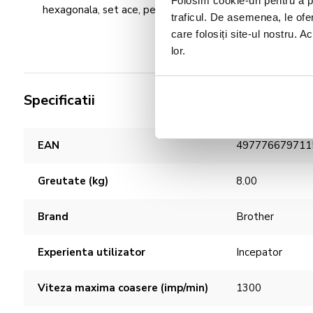
Folosim cookie-uri pentru a pe
hexagonala, set ace, pedala, DVD cu instructiuni.
traficul. De asemenea, le ofer
care folosiți site-ul nostru. A
lor.
Specificatii
Caracteristici
EAN
497776679711
Greutate (kg)
8.00
Brand
Brother
Experienta utilizator
Incepator
Viteza maxima coasere (imp/min)
1300