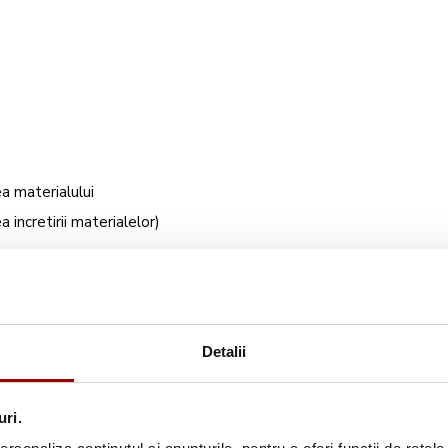
ea materialului
a incretirii materialelor)
Detalii
uri.
sorii, penseta, plasa pentru ata, capac mosor, perie curatare, surub