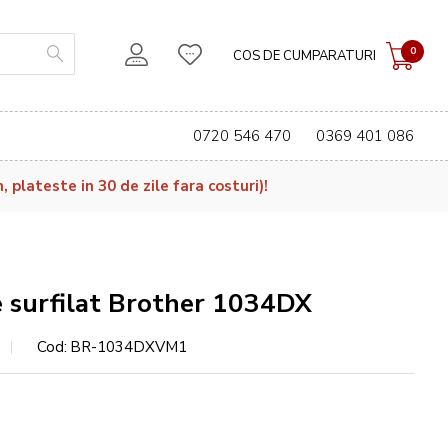
0
COS DE CUMPARATURI
0720 546 470
0369 401 086
plateste in 30 de zile fara costuri)!
 surfilat Brother 1034DX
Cod
BR-1034DXVM1
e