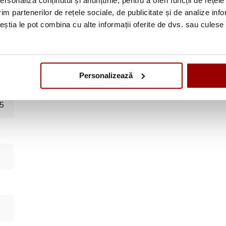
rsonaliza conținutul și anunțurile, pentru a oferi funcții de rețele
im partenerilor de rețele sociale, de publicitate și de analize info
ceștia le pot combina cu alte informații oferite de dvs. sau culese î
Personalizează
5