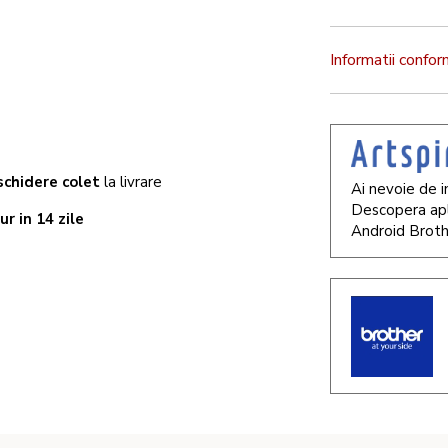
Informatii confo
chidere colet
la livrare
Ai nevoie de i
Descopera apl
ur in 14 zile
Android Broth