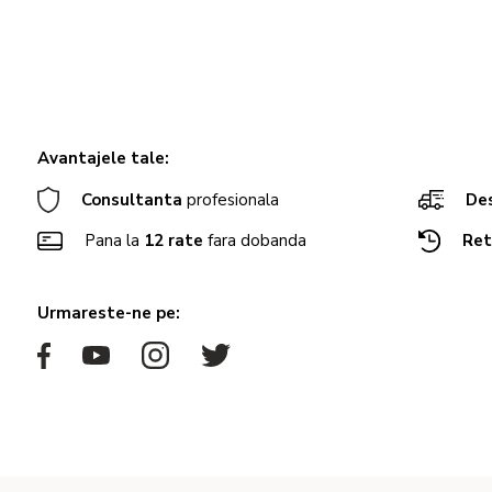
Avantajele tale:
Consultanta
profesionala
Des
Pana la
12 rate
fara dobanda
Ret
Urmareste-ne pe: