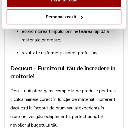
Avantajele includ:
Personalizează
prevenirea deteriorării fibrelor delicate;
economisirea timpului prin netezirea rapidă a
materialelor groase;
rezultate uniforme și aspect profesional.
Decusut - Furnizorul tău de încredere în
croitorie!
Decusut îți oferă gama completă de produse pentru a-
ți călca hainele corect în funcție de material. Indiferent
dacă ești la început de drum sau ai experiență în
croitorie, vei găsi echipamentul perfect adaptat
nevoilor și bugetului tău.