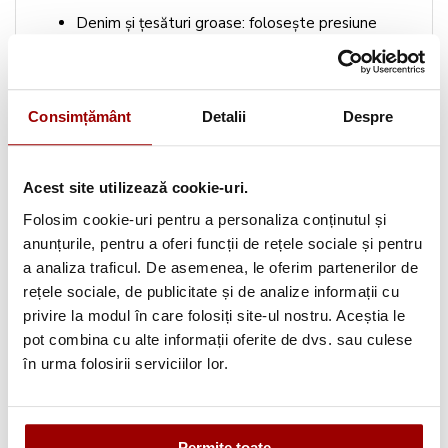
Denim și țesături groase: folosește presiune
fermă și abur pentru a netezi rapid cutele,
mișcând fierul pe întreaga suprafață uniform.
Consimțământ
Detalii
Despre
Pentru rezultate optime, poți folosi
mese de călcat,
generatoare de aburi sau accesorii de călcat
.
Acest site utilizează cookie-uri.
Cum să folosești aburul și spray-urile
Folosim cookie-uri pentru a personaliza conținutul și
anunțurile, pentru a oferi funcții de rețele sociale și pentru
speciale?
a analiza traficul. De asemenea, le oferim partenerilor de
rețele sociale, de publicitate și de analize informații cu
Aburul ajută la înmuierea fibrelor și netezirea rapidă a
privire la modul în care folosiți site-ul nostru. Aceștia le
țesăturii, reducând riscul de ardere sau luciu nedorit.
pot combina cu alte informații oferite de dvs. sau culese
Spray-urile speciale pot fi folosite pe materiale
în urma folosirii serviciilor lor.
delicate pentru a fixa cutele fără a folosi temperaturi
ridicate.
Permite toate