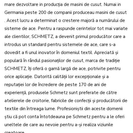
mare dezvoltare in producția de masini de cusut. Numai in
Germania peste 200 de companii produceau masini de cusut
. Acest lucru a determinat o crestere majoră a numărului de
sisteme de ace. Pentru a raspunde cerintelor tot mai variate
ale clientilor, SCHMETZ, a devenit primul producător care a
introdus un standard pentru sistemele de ace, care s-a
dovedit a fi unul inovator în domeniul textil. Apreciată și
populară în rândul pasionaților de cusut, marca de tradiție
SCHMETZ, îți oferă o gamă largă de ace, potrivite pentru
orice aplicație. Datorită calității lor excepționale și a
reputației lor de încredere de peste 170 de ani de
experiență, produsele Schmetz sunt preferate de către
atelierele de croitorie, fabricile de confecții și producătorii de
textile din întreaga lume. Profesioniștii din aceste domenii
știu că pot conta întotdeauna pe Schmetz pentru a le oferi
uneltele de care au nevoie pentru a-și realiza viziunile
creatoare.