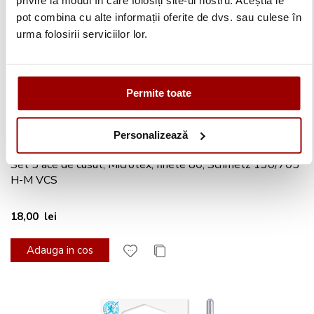
privire la modul în care folosiți site-ul nostru. Aceștia le
pot combina cu alte informații oferite de dvs. sau culese în
urma folosirii serviciilor lor.
Permite toate
Personalizează
Set 5 ace de cusut, Microtex, finete 80, Schmetz 130/705
H-M VCS
18,00 lei
Adauga in cos