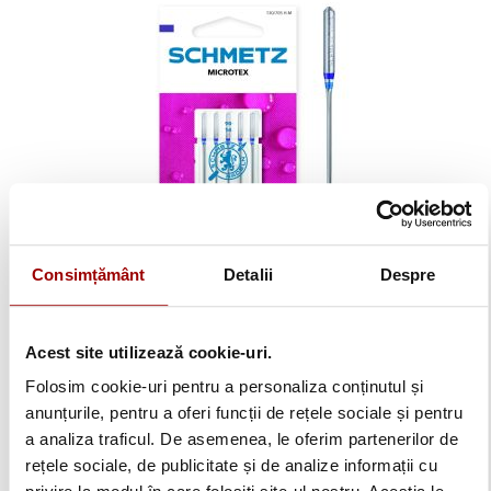
Set 5 ace de cusut, Microtex, finete 90, Schmetz 130/705
Consimțământ
Detalii
Despre
H-M VDS
Acest site utilizează cookie-uri.
18,00 lei
Folosim cookie-uri pentru a personaliza conținutul și
Adauga in cos
anunțurile, pentru a oferi funcții de rețele sociale și pentru
a analiza traficul. De asemenea, le oferim partenerilor de
rețele sociale, de publicitate și de analize informații cu