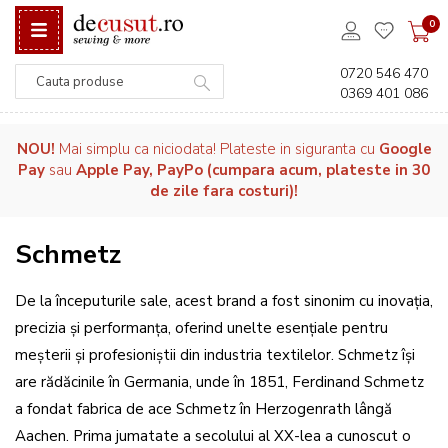
0
0720 546 470
0369 401 086
Căutare
NOU!
Mai simplu ca niciodata! Plateste in siguranta cu
Google
Pay
sau
Apple Pay, PayPo (cumpara acum, plateste in 30
de zile fara costuri)!
Schmetz
De la începuturile sale, acest brand a fost sinonim cu inovația,
precizia și performanța, oferind unelte esențiale pentru
meșterii și profesioniștii din industria textilelor. Schmetz își
are rădăcinile în Germania, unde în 1851, Ferdinand Schmetz
a fondat fabrica de ace Schmetz în Herzogenrath lângă
Aachen. Prima jumatate a secolului al XX-lea a cunoscut o