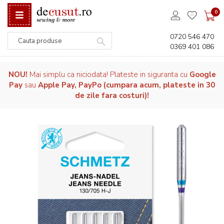
0
0720 546 470
0369 401 086
Căutare
NOU!
Mai simplu ca niciodata! Plateste in siguranta cu
Google
Pay
sau
Apple Pay, PayPo (cumpara acum, plateste in 30
de zile fara costuri)!