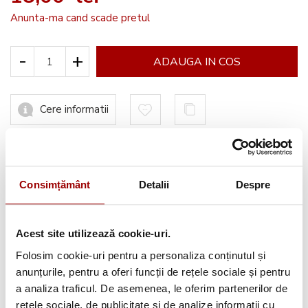
Anunta-ma cand scade pretul
-
+
ADAUGA IN COS
Cere informatii
Informatii conformitate produs
Consimțământ
Detalii
Despre
Acest site utilizează cookie-uri.
Avantajele tale:
Folosim cookie-uri pentru a personaliza conținutul și
anunțurile, pentru a oferi funcții de rețele sociale și pentru
Consultanta
profesionala
a analiza traficul. De asemenea, le oferim partenerilor de
rețele sociale, de publicitate și de analize informații cu
Deschidere colet
la livrare