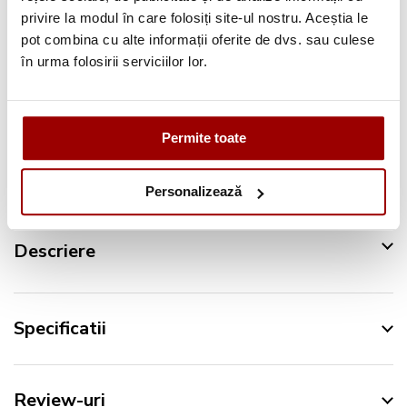
privire la modul în care folosiți site-ul nostru. Aceștia le
Pana la
12 rate
fara dobanda
pot combina cu alte informații oferite de dvs. sau culese
în urma folosirii serviciilor lor.
Retur in 14 zile
Urmareste-ne pe:
Permite toate
Personalizează
Descriere
Specificatii
Review-uri