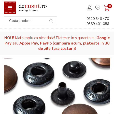
0
0720 546 470
0369 401 086
Căutare
NOU!
Mai simplu ca niciodata! Plateste in siguranta cu
Google
Pay
sau
Apple Pay, PayPo (cumpara acum, plateste in 30
de zile fara costuri)!