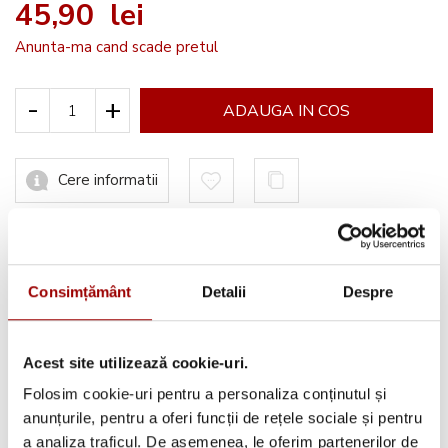
45,90 lei
Anunta-ma cand scade pretul
-
+
ADAUGA IN COS
Cere informatii
Informatii conformitate produs
Consimțământ
Detalii
Despre
Acest site utilizează cookie-uri.
Avantajele tale:
Folosim cookie-uri pentru a personaliza conținutul și
anunțurile, pentru a oferi funcții de rețele sociale și pentru
Consultanta
profesionala
a analiza traficul. De asemenea, le oferim partenerilor de