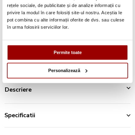
Deschidere colet
la livrare
rețele sociale, de publicitate și de analize informații cu
privire la modul în care folosiți site-ul nostru. Aceștia le
Pana la
12 rate
fara dobanda
pot combina cu alte informații oferite de dvs. sau culese
Retur in 14 zile
în urma folosirii serviciilor lor.
Urmareste-ne pe:
Permite toate
Personalizează
Descriere
Specificatii