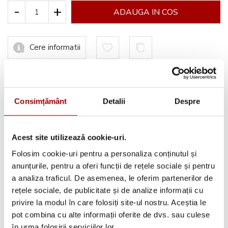
-
+
ADAUGA IN COS
Cere informatii
Consimțământ
Detalii
Despre
Avantajele tale:
Consultanta
profesionala
Acest site utilizează cookie-uri.
Deschidere colet
la livrare
Folosim cookie-uri pentru a personaliza conținutul și
Pana la
12 rate
fara dobanda
anunțurile, pentru a oferi funcții de rețele sociale și pentru
a analiza traficul. De asemenea, le oferim partenerilor de
Retur in 14 zile
rețele sociale, de publicitate și de analize informații cu
privire la modul în care folosiți site-ul nostru. Aceștia le
Urmareste-ne pe:
pot combina cu alte informații oferite de dvs. sau culese
în urma folosirii serviciilor lor.