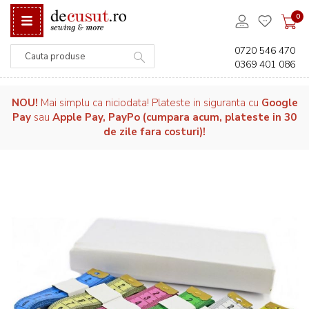
0
0720 546 470
0369 401 086
Căutare
NOU!
Mai simplu ca niciodata! Plateste in siguranta cu
Google
Pay
sau
Apple Pay, PayPo (cumpara acum, plateste in 30
de zile fara costuri)!