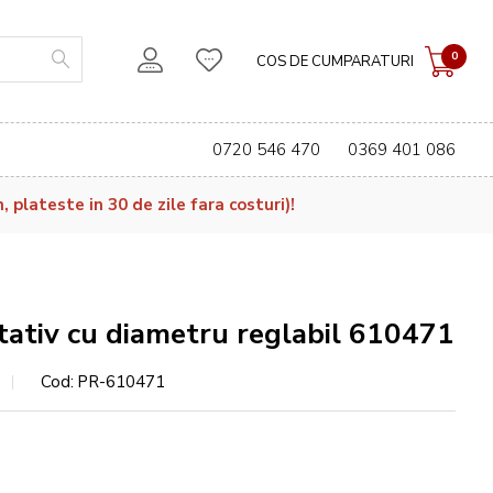
0
COS DE CUMPARATURI
0720 546 470
0369 401 086
plateste in 30 de zile fara costuri)!
tativ cu diametru reglabil 610471
Cod
PR-610471
e