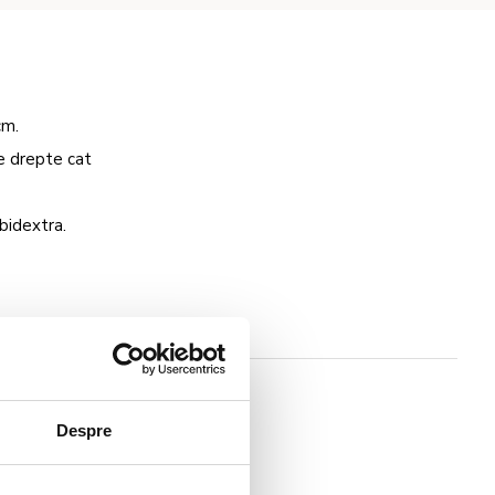
cm.
le drepte cat
mbidextra.
Despre