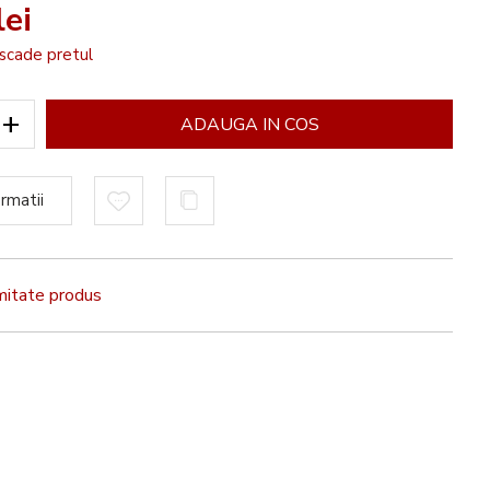
ei
scade pretul
+
ADAUGA IN COS
rmatii
rmitate produs