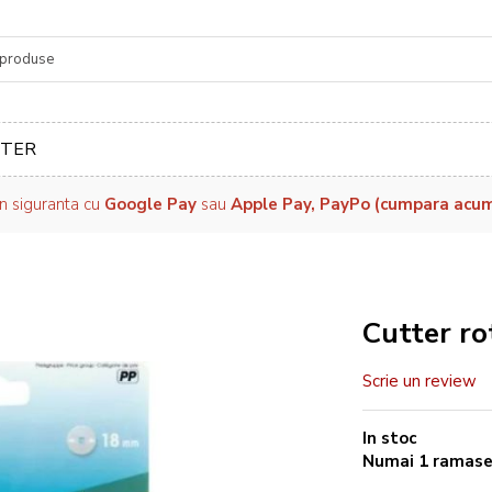
re
TER
in siguranta cu
Google Pay
sau
Apple Pay, PayPo (cumpara acum, 
Cutter ro
Scrie un review
In stoc
Numai
1
ramas