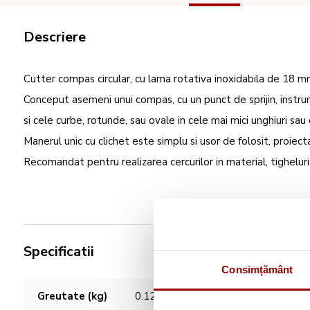
Descriere
Cutter compas circular, cu lama rotativa inoxidabila de 18 mm,
Conceput asemeni unui compas, cu un punct de sprijin, instrum
si cele curbe, rotunde, sau ovale in cele mai mici unghiuri sau d
Manerul unic cu clichet este simplu si usor de folosit, proiect
Recomandat pentru realizarea cercurilor in material, tigheluri
Specificatii
Consimțământ
Caracteristici
Greutate (kg)
0.12