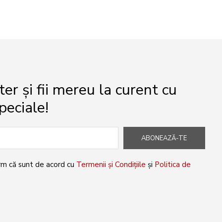
r și fii mereu la curent cu
peciale!
ABONEAZĂ-TE
rm că sunt de acord cu
Termenii și Condițiile
și
Politica de