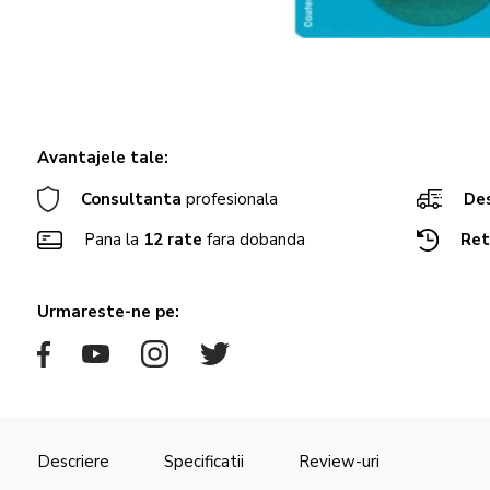
Avantajele tale:
Consultanta
profesionala
Des
Pana la
12 rate
fara dobanda
Ret
Urmareste-ne pe:
Descriere
Specificatii
Review-uri