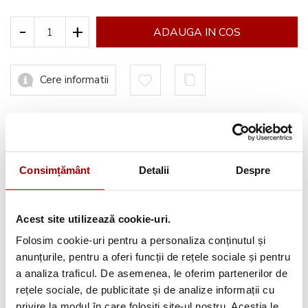
-
+
ADAUGA IN COS
Cere informatii
Informatii conformitate produs
Consimțământ
Detalii
Despre
Acest site utilizează cookie-uri.
Avantajele tale:
Folosim cookie-uri pentru a personaliza conținutul și
Consultanta
profesionala
anunțurile, pentru a oferi funcții de rețele sociale și pentru
a analiza traficul. De asemenea, le oferim partenerilor de
Deschidere colet
la livrare
rețele sociale, de publicitate și de analize informații cu
Pana la
12 rate
fara dobanda
privire la modul în care folosiți site-ul nostru. Aceștia le