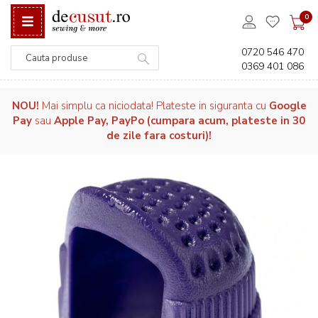
0
0720 546 470
0369 401 086
Căutare
NOU!
Mai simplu ca niciodata! Plateste in siguranta cu
Google
Pay
sau
Apple Pay, PayPo (cumpara acum, plateste in 30
de zile fara costuri)!