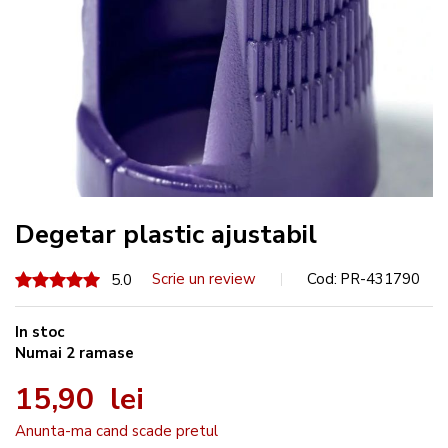
Degetar plastic ajustabil
100
100
Scrie un review
Cod
PR-431790
% of
5.0
In stoc
Numai
2
ramase
15,90 lei
Anunta-ma cand scade pretul