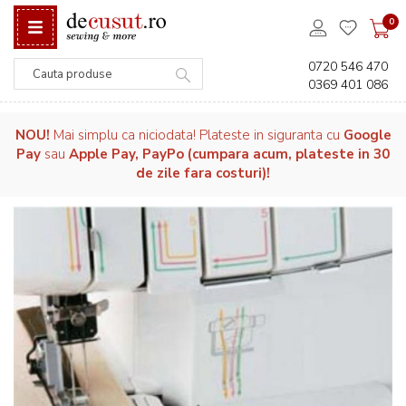
0
0720 546 470
0369 401 086
Căutare
NOU!
Mai simplu ca niciodata! Plateste in siguranta cu
Google
Pay
sau
Apple Pay, PayPo (cumpara acum, plateste in 30
de zile fara costuri)!