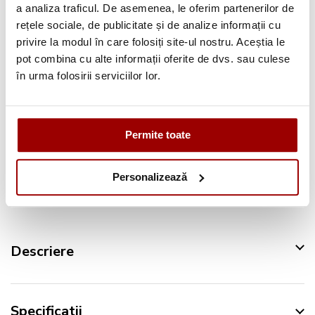
Avantajele tale:
a analiza traficul. De asemenea, le oferim partenerilor de
rețele sociale, de publicitate și de analize informații cu
Consultanta
profesionala
privire la modul în care folosiți site-ul nostru. Aceștia le
Deschidere colet
la livrare
pot combina cu alte informații oferite de dvs. sau culese
în urma folosirii serviciilor lor.
Pana la
12 rate
fara dobanda
Retur in 14 zile
Permite toate
Urmareste-ne pe:
Personalizează
Descriere
Specificatii