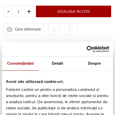
-
+
ADAUGA IN COS
Cere informatii
Informatii conformitate produs
Consimțământ
Detalii
Despre
Acest site utilizează cookie-uri.
Avantajele tale:
Folosim cookie-uri pentru a personaliza conținutul și
Consultanta
profesionala
anunțurile, pentru a oferi funcții de rețele sociale și pentru
a analiza traficul. De asemenea, le oferim partenerilor de
Deschidere colet
la livrare
rețele sociale, de publicitate și de analize informații cu
Pana la
12 rate
fara dobanda
privire la modul în care folosiți site-ul nostru. Aceștia le