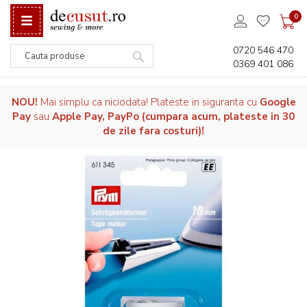
0
0720 546 470
0369 401 086
Căutare
NOU!
Mai simplu ca niciodata! Plateste in siguranta cu
Google
Pay
sau
Apple Pay, PayPo (cumpara acum, plateste in 30
de zile fara costuri)!