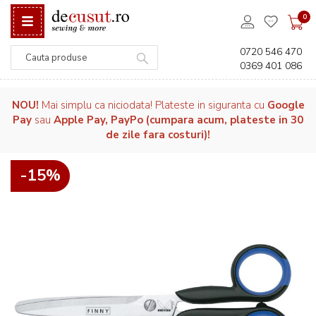
0
0720 546 470
0369 401 086
Căutare
NOU!
Mai simplu ca niciodata! Plateste in siguranta cu
Google
Pay
sau
Apple Pay, PayPo (cumpara acum, plateste in 30
de zile fara costuri)!
-15%