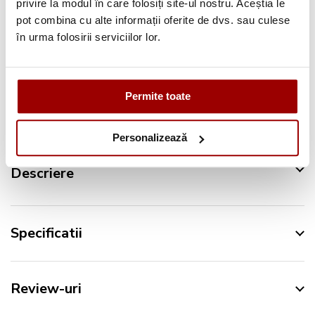
Pana la
12 rate
fara dobanda
privire la modul în care folosiți site-ul nostru. Aceștia le
pot combina cu alte informații oferite de dvs. sau culese
Retur in 14 zile
în urma folosirii serviciilor lor.
Urmareste-ne pe:
Permite toate
Personalizează
Descriere
Specificatii
Review-uri