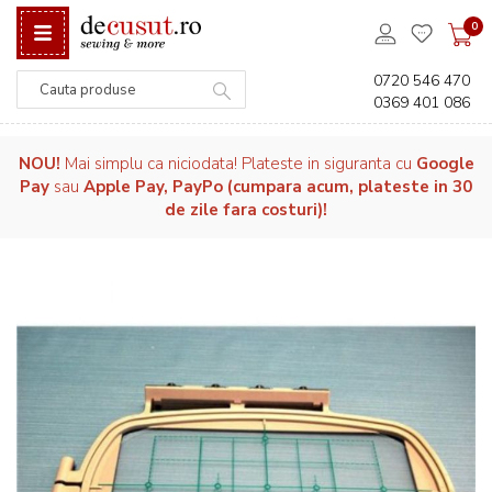
0
0720 546 470
0369 401 086
Căutare
NOU!
Mai simplu ca niciodata! Plateste in siguranta cu
Google
Pay
sau
Apple Pay, PayPo (cumpara acum, plateste in 30
de zile fara costuri)!