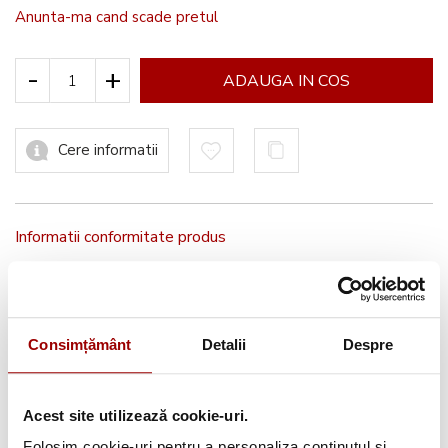
Anunta-ma cand scade pretul
-
+
ADAUGA IN COS
Cere informatii
Informatii conformitate produs
Consimțământ
Detalii
Despre
Brother
Acest site utilizează cookie-uri.
Authorised Dealer 2026
Folosim cookie-uri pentru a personaliza conținutul și