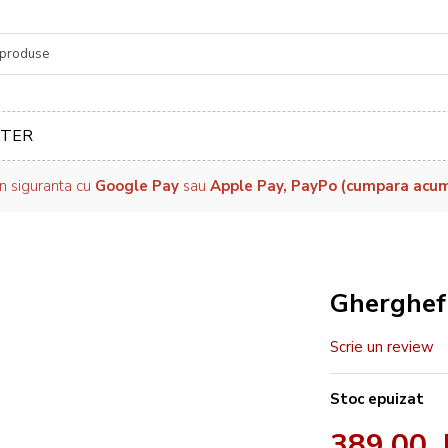
re
TER
in siguranta cu
Google Pay
sau
Apple Pay, PayPo (cumpara acum, 
Gherghef
Scrie un review
Stoc epuizat
389,00 l