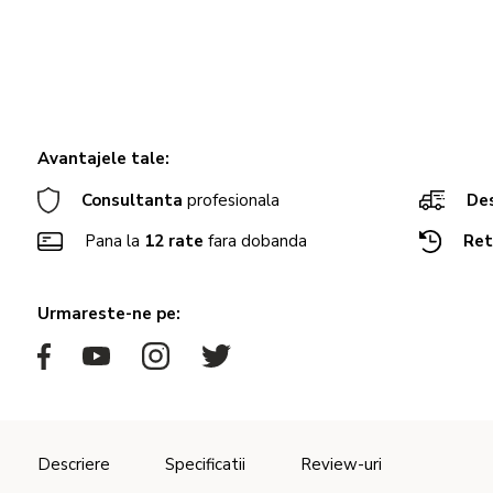
Avantajele tale:
Consultanta
profesionala
Des
Pana la
12 rate
fara dobanda
Ret
Urmareste-ne pe:
Descriere
Specificatii
Review-uri