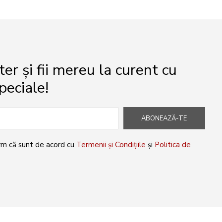
r și fii mereu la curent cu
peciale!
ABONEAZĂ-TE
rm că sunt de acord cu
Termenii și Condițiile
și
Politica de