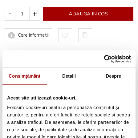
-
+
ADAUGA IN COS
Cere informatii
Informatii conformitate produs
Consimțământ
Detalii
Despre
Acest site utilizează cookie-uri.
Avantajele tale:
Folosim cookie-uri pentru a personaliza conținutul și
Consultanta
profesionala
anunțurile, pentru a oferi funcții de rețele sociale și pentru
a analiza traficul. De asemenea, le oferim partenerilor de
Deschidere colet
la livrare
rețele sociale, de publicitate și de analize informații cu
Pana la
12 rate
fara dobanda
privire la modul în care folosiți site-ul nostru. Aceștia le