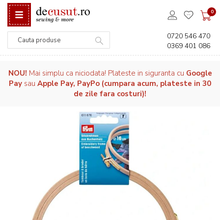
0
0720 546 470
0369 401 086
Căutare
NOU!
Mai simplu ca niciodata! Plateste in siguranta cu
Google
Pay
sau
Apple Pay, PayPo (cumpara acum, plateste in 30
de zile fara costuri)!