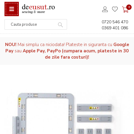
0
0720 546 470
0369 401 086
Căutare
NOU!
Mai simplu ca niciodata! Plateste in siguranta cu
Google
Pay
sau
Apple Pay, PayPo (cumpara acum, plateste in 30
de zile fara costuri)!