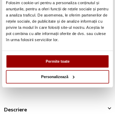
Folosim cookie-uri pentru a personaliza conținutul și
anunțurile, pentru a oferi funcții de rețele sociale și pentru
a analiza traficul. De asemenea, le oferim partenerilor de
Avantajele tale:
rețele sociale, de publicitate și de analize informații cu
privire la modul în care folosiți site-ul nostru. Aceștia le
Consultanta
profesionala
pot combina cu alte informații oferite de dvs. sau culese
Deschidere colet
la livrare
în urma folosirii serviciilor lor.
Pana la
12 rate
fara dobanda
Retur in 14 zile
Permite toate
Urmareste-ne pe:
Personalizează
Descriere