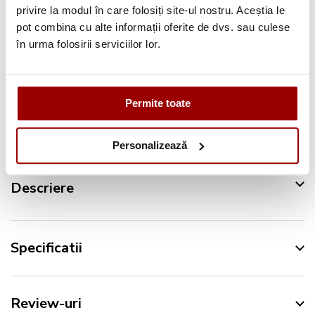
privire la modul în care folosiți site-ul nostru. Aceștia le
Pana la
12 rate
fara dobanda
pot combina cu alte informații oferite de dvs. sau culese
Retur in 14 zile
în urma folosirii serviciilor lor.
Urmareste-ne pe:
Permite toate
Personalizează
Descriere
Specificatii
Review-uri