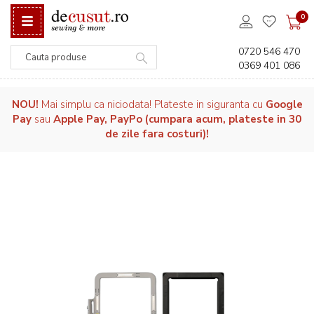
0
0720 546 470
0369 401 086
Căutare
NOU!
Mai simplu ca niciodata! Plateste in siguranta cu
Google
Pay
sau
Apple Pay, PayPo (cumpara acum, plateste in 30
de zile fara costuri)!