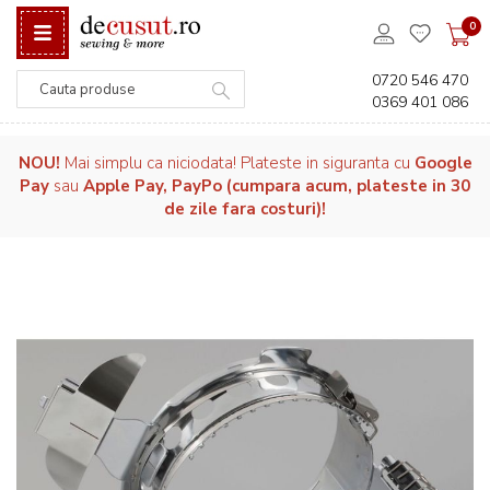
0
0720 546 470
0369 401 086
Căutare
NOU!
Mai simplu ca niciodata! Plateste in siguranta cu
Google
Pay
sau
Apple Pay, PayPo (cumpara acum, plateste in 30
de zile fara costuri)!