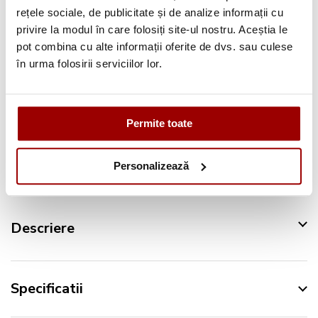
Consultanta
profesionala
rețele sociale, de publicitate și de analize informații cu
Deschidere colet
la livrare
privire la modul în care folosiți site-ul nostru. Aceștia le
pot combina cu alte informații oferite de dvs. sau culese
Pana la
12 rate
fara dobanda
în urma folosirii serviciilor lor.
Retur in 14 zile
Permite toate
Urmareste-ne pe:
Personalizează
Descriere
Specificatii