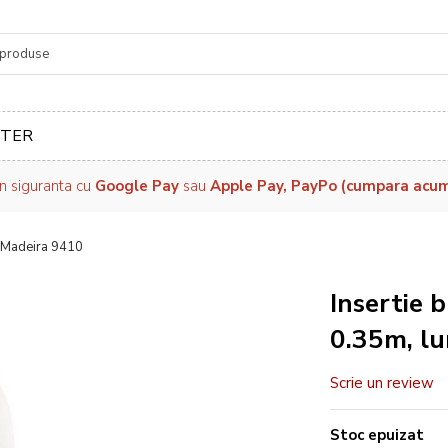
re
TER
in siguranta cu
Google Pay
sau
Apple Pay, PayPo (cumpara acum, 
m Madeira 9410
Insertie 
0.35m, l
Scrie un review
Stoc epuizat