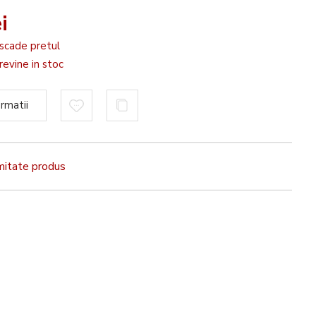
i
scade pretul
evine in stoc
rmatii
rmitate produs