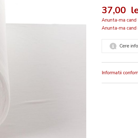
37,00 le
Anunta-ma cand 
Anunta-ma cand r
Cere info
Informatii confo