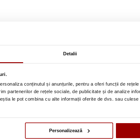
lcator sau o presa termica.
ata cand este calcat astfel va ramane lipit pe o perioada mai mar
Detalii
uri.
rsonaliza conținutul și anunțurile, pentru a oferi funcții de rețele
im partenerilor de rețele sociale, de publicitate și de analize info
ceștia le pot combina cu alte informații oferite de dvs. sau culese î
Personalizează