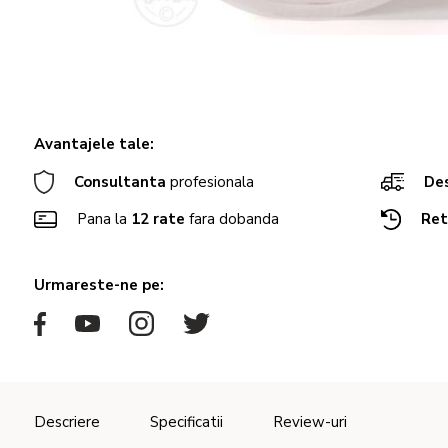
Avantajele tale:
Consultanta
profesionala
Des
Pana la
12 rate
fara dobanda
Ret
Urmareste-ne pe:
Descriere
Specificatii
Review-uri