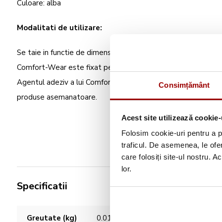
Culoare: alba
Modalitati de utilizare:
Se taie in functie de dimensiunile broderiei;
Comfort-Wear este fixat pe spatele broderiei folosind un ca
Agentul adeziv a lui Comfort-Wear este activat de fiecare d
Consimțământ
produse asemanatoare.
Acest site utilizează cookie-
Folosim cookie-uri pentru a pe
traficul. De asemenea, le ofer
care folosiți site-ul nostru. A
lor.
Specificatii
Caracteristici
Greutate (kg)
0.01