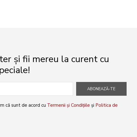
r și fii mereu la curent cu
peciale!
ABONEAZĂ-TE
rm că sunt de acord cu
Termenii și Condițiile
și
Politica de