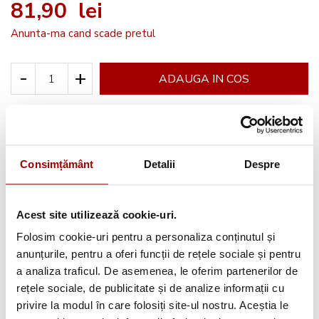
81,90 lei
Anunta-ma cand scade pretul
-
+
ADAUGA IN COS
Cere informatii
Consimțământ
Detalii
Despre
Avantajele tale:
Acest site utilizează cookie-uri.
Consultanta
profesionala
Folosim cookie-uri pentru a personaliza conținutul și
anunțurile, pentru a oferi funcții de rețele sociale și pentru
Deschidere colet
la livrare
a analiza traficul. De asemenea, le oferim partenerilor de
Pana la
12 rate
fara dobanda
rețele sociale, de publicitate și de analize informații cu
privire la modul în care folosiți site-ul nostru. Aceștia le
Retur in 14 zile