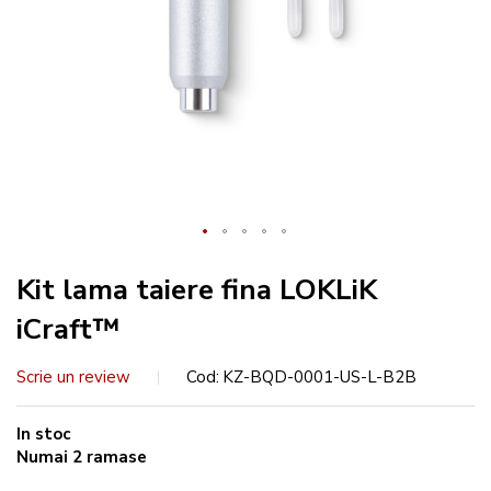
Kit lama taiere fina LOKLiK
iCraft™
Scrie un review
Cod
KZ-BQD-0001-US-L-B2B
In stoc
Numai
2
ramase