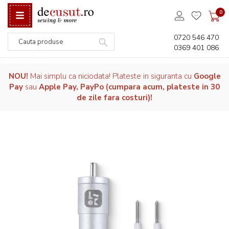
0
0720 546 470
0369 401 086
Căutare
NOU!
Mai simplu ca niciodata! Plateste in siguranta cu
Google
Pay
sau
Apple Pay, PayPo (cumpara acum, plateste in 30
de zile fara costuri)!