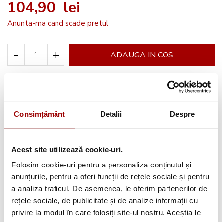
104,90 lei
Anunta-ma cand scade pretul
-
+
ADAUGA IN COS
Cere informatii
Consimțământ
Detalii
Despre
Avantajele tale:
Acest site utilizează cookie-uri.
Consultanta
profesionala
Folosim cookie-uri pentru a personaliza conținutul și
anunțurile, pentru a oferi funcții de rețele sociale și pentru
Deschidere colet
la livrare
a analiza traficul. De asemenea, le oferim partenerilor de
Pana la
12 rate
fara dobanda
rețele sociale, de publicitate și de analize informații cu
privire la modul în care folosiți site-ul nostru. Aceștia le
Retur in 14 zile