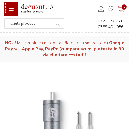
0
0720 546 470
0369 401 086
Căutare
NOU!
Mai simplu ca niciodata! Plateste in siguranta cu
Google
Pay
sau
Apple Pay, PayPo (cumpara acum, plateste in 30
de zile fara costuri)!