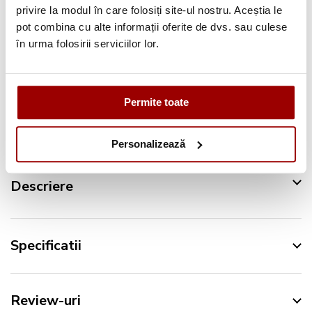
privire la modul în care folosiți site-ul nostru. Aceștia le
Pana la
12 rate
fara dobanda
pot combina cu alte informații oferite de dvs. sau culese
Retur in 14 zile
în urma folosirii serviciilor lor.
Urmareste-ne pe:
Permite toate
Personalizează
Descriere
Specificatii
Review-uri