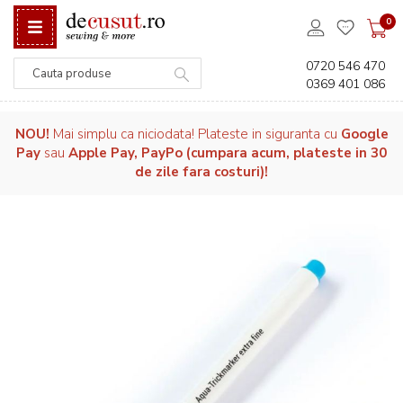
0
0720 546 470
0369 401 086
Căutare
NOU!
Mai simplu ca niciodata! Plateste in siguranta cu
Google
Pay
sau
Apple Pay, PayPo (cumpara acum, plateste in 30
de zile fara costuri)!