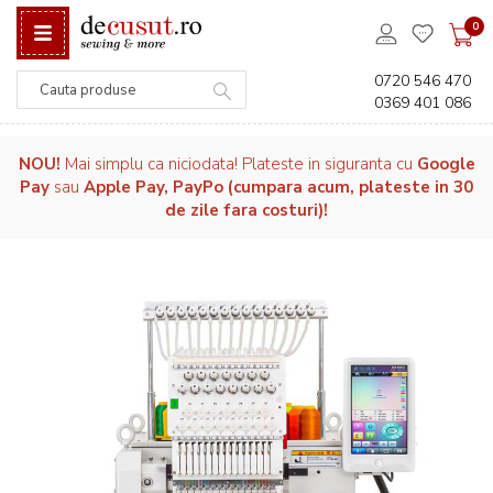
0
0720 546 470
0369 401 086
Căutare
NOU!
Mai simplu ca niciodata! Plateste in siguranta cu
Google
Pay
sau
Apple Pay, PayPo (cumpara acum, plateste in 30
de zile fara costuri)!