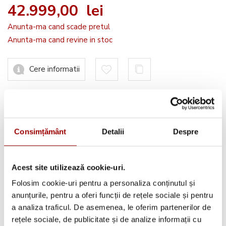
42.999,00 lei
Anunta-ma cand scade pretul
Anunta-ma cand revine in stoc
Cere informatii
Avantajele tale:
Consimțământ
Detalii
Despre
Consultanta
profesionala
Deschidere colet
la livrare
Acest site utilizează cookie-uri.
Pana la
12 rate
fara dobanda
Folosim cookie-uri pentru a personaliza conținutul și
anunțurile, pentru a oferi funcții de rețele sociale și pentru
Retur in 14 zile
a analiza traficul. De asemenea, le oferim partenerilor de
rețele sociale, de publicitate și de analize informații cu