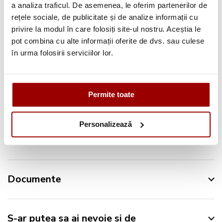
a analiza traficul. De asemenea, le oferim partenerilor de
rețele sociale, de publicitate și de analize informații cu
Urmareste-ne pe:
privire la modul în care folosiți site-ul nostru. Aceștia le
pot combina cu alte informații oferite de dvs. sau culese
în urma folosirii serviciilor lor.
Permite toate
Descriere
Personalizează
Specificatii
Documente
S-ar putea sa ai nevoie si de