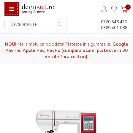
0
0720 546 470
0369 401 086
Căutare
NOU!
Mai simplu ca niciodata! Plateste in siguranta cu
Google
Pay
sau
Apple Pay, PayPo (cumpara acum, plateste in 30
de zile fara costuri)!