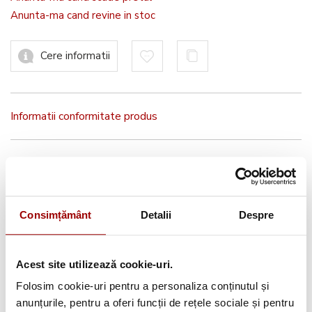
Anunta-ma cand revine in stoc
Cere informatii
Informatii conformitate produs
Avantajele tale:
Consimțământ
Detalii
Despre
Consultanta
profesionala
Deschidere colet
la livrare
Acest site utilizează cookie-uri.
Pana la
12 rate
fara dobanda
Folosim cookie-uri pentru a personaliza conținutul și
anunțurile, pentru a oferi funcții de rețele sociale și pentru
Retur in 14 zile