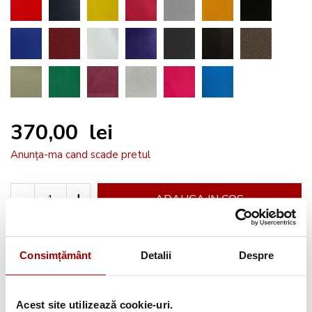
370,00 lei
Anunța-ma cand scade pretul
-
+
ADAUGA IN COS
Cere informatii
Consimțământ
Detalii
Despre
Acest site utilizează cookie-uri.
Informatii conformitate produs