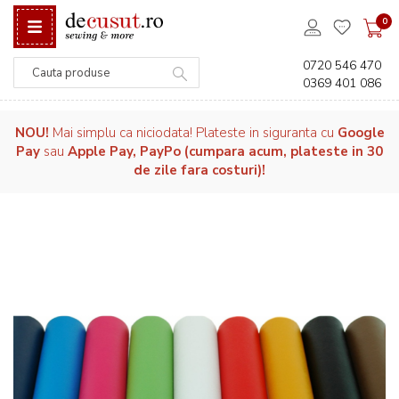
0
0720 546 470
0369 401 086
Căutare
NOU!
Mai simplu ca niciodata! Plateste in siguranta cu
Google
Pay
sau
Apple Pay, PayPo (cumpara acum, plateste in 30
de zile fara costuri)!