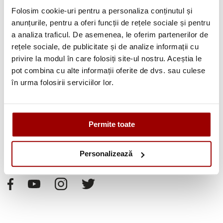
Folosim cookie-uri pentru a personaliza conținutul și
anunțurile, pentru a oferi funcții de rețele sociale și pentru
a analiza traficul. De asemenea, le oferim partenerilor de
rețele sociale, de publicitate și de analize informații cu
Avantajele tale:
privire la modul în care folosiți site-ul nostru. Aceștia le
pot combina cu alte informații oferite de dvs. sau culese
Consultanta
profesionala
în urma folosirii serviciilor lor.
Deschidere colet
la livrare
Pana la
12 rate
fara dobanda
Permite toate
Retur in 14 zile
Personalizează
Urmareste-ne pe: