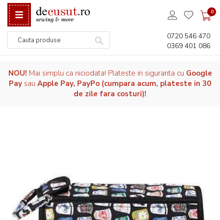
0
0720 546 470
0369 401 086
Căutare
NOU!
Mai simplu ca niciodata! Plateste in siguranta cu
Google
Pay
sau
Apple Pay, PayPo (cumpara acum, plateste in 30
de zile fara costuri)!