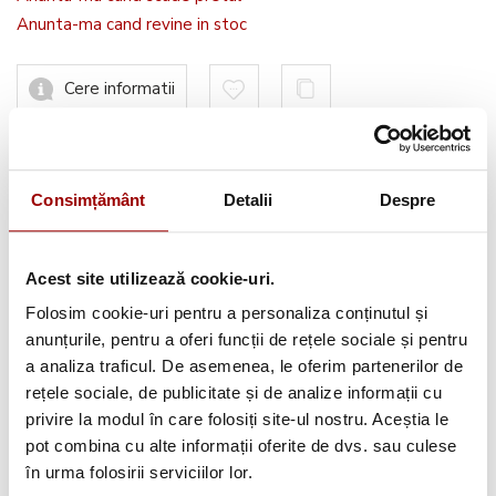
Anunta-ma cand revine in stoc
Cere informatii
Consimțământ
Detalii
Despre
Avantajele tale:
Consultanta
profesionala
Acest site utilizează cookie-uri.
Deschidere colet
la livrare
Folosim cookie-uri pentru a personaliza conținutul și
Pana la
12 rate
fara dobanda
anunțurile, pentru a oferi funcții de rețele sociale și pentru
a analiza traficul. De asemenea, le oferim partenerilor de
Retur in 14 zile
rețele sociale, de publicitate și de analize informații cu
privire la modul în care folosiți site-ul nostru. Aceștia le
pot combina cu alte informații oferite de dvs. sau culese
Urmareste-ne pe:
în urma folosirii serviciilor lor.