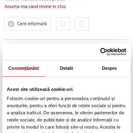
Anunta-ma cand revine in stoc
Cere informatii
Informatii conformitate produs
Consimțământ
Detalii
Despre
Avantajele tale:
Acest site utilizează cookie-uri.
Consultanta
profesionala
Folosim cookie-uri pentru a personaliza conținutul și
anunțurile, pentru a oferi funcții de rețele sociale și pentru
Deschidere colet
la livrare
a analiza traficul. De asemenea, le oferim partenerilor de
Pana la
12 rate
fara dobanda
rețele sociale, de publicitate și de analize informații cu
privire la modul în care folosiți site-ul nostru. Aceștia le
Retur in 14 zile