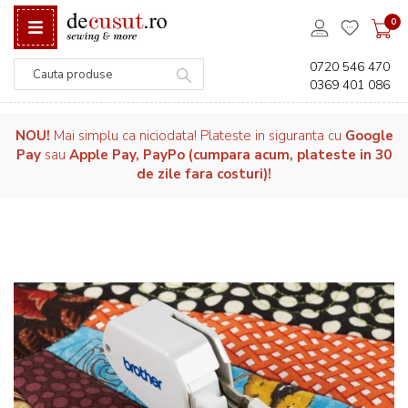
0
0720 546 470
0369 401 086
Căutare
NOU!
Mai simplu ca niciodata! Plateste in siguranta cu
Google
Pay
sau
Apple Pay, PayPo (cumpara acum, plateste in 30
de zile fara costuri)!