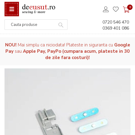
0
0720 546 470
0369 401 086
Căutare
NOU!
Mai simplu ca niciodata! Plateste in siguranta cu
Google
Pay
sau
Apple Pay, PayPo (cumpara acum, plateste in 30
de zile fara costuri)!