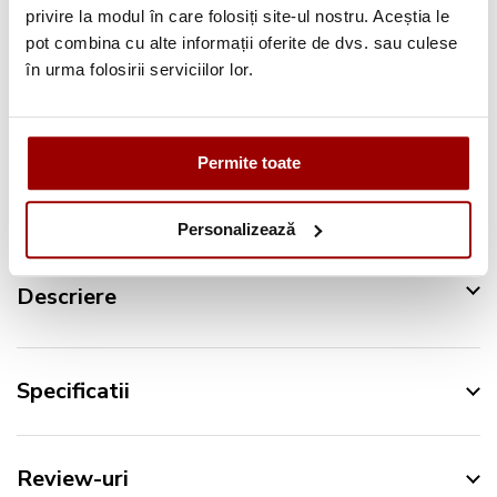
privire la modul în care folosiți site-ul nostru. Aceștia le
Pana la
12 rate
fara dobanda
pot combina cu alte informații oferite de dvs. sau culese
Retur in 14 zile
în urma folosirii serviciilor lor.
Urmareste-ne pe:
Permite toate
Personalizează
Descriere
Specificatii
Review-uri