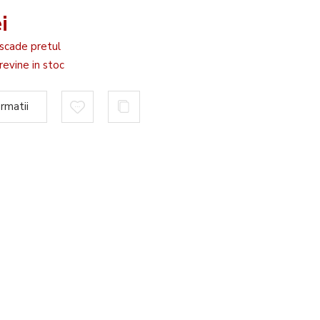
i
scade pretul
evine in stoc
rmatii