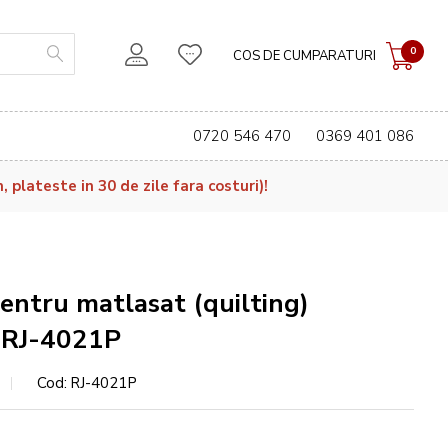
0
COS DE CUMPARATURI
0720 546 470
0369 401 086
plateste in 30 de zile fara costuri)!
pentru matlasat (quilting)
l RJ-4021P
Cod
RJ-4021P