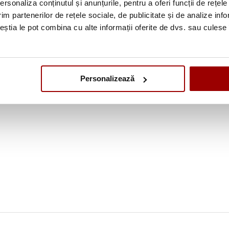
rsonaliza conținutul și anunțurile, pentru a oferi funcții de rețele
im partenerilor de rețele sociale, de publicitate și de analize info
ceștia le pot combina cu alte informații oferite de dvs. sau culese î
Personalizează
-4021P