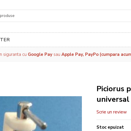
re
TER
in siguranta cu
Google Pay
sau
Apple Pay, PayPo (cumpara acum, 
Piciorus 
universa
Scrie un review
Stoc epuizat