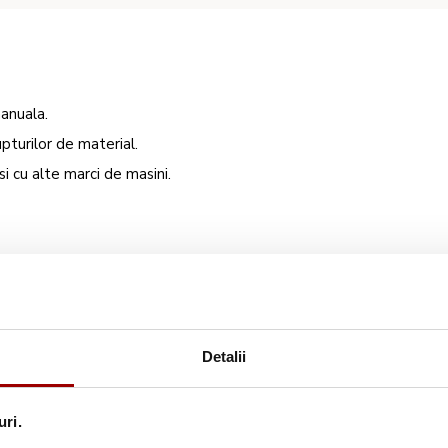
manuala.
turilor de material.
si cu alte marci de masini.
Detalii
uri.