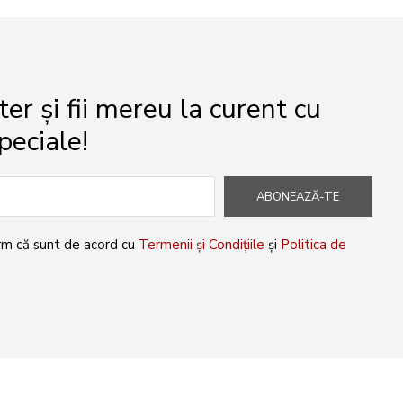
r și fii mereu la curent cu
peciale!
ABONEAZĂ-TE
rm că sunt de acord cu
Termenii și Condițiile
și
Politica de