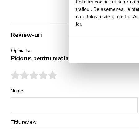
Folosim cookie-uri pentru a pe
traficul. De asemenea, le ofer
care folosiți site-ul nostru. A
lor.
Review-uri
Opinia ta:
Piciorus pentru matlasat (quilting) universal RJ
Nume
Titlu review