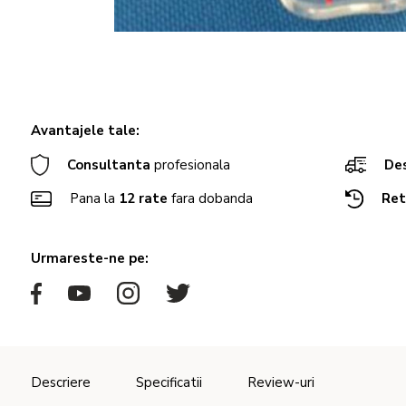
Avantajele tale:
Consultanta
profesionala
Des
Pana la
12 rate
fara dobanda
Ret
Urmareste-ne pe:
Descriere
Specificatii
Review-uri