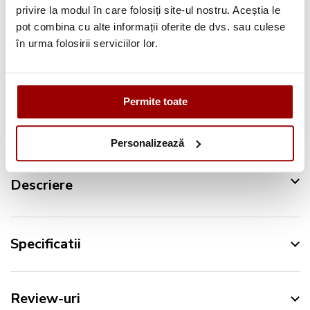
privire la modul în care folosiți site-ul nostru. Aceștia le
Pana la
12 rate
fara dobanda
pot combina cu alte informații oferite de dvs. sau culese
Retur in 14 zile
în urma folosirii serviciilor lor.
Urmareste-ne pe:
Permite toate
Personalizează
Descriere
Specificatii
Review-uri