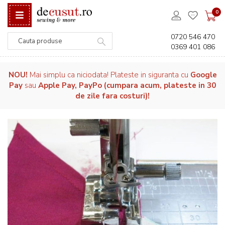
0
0720 546 470
0369 401 086
Căutare
NOU!
Mai simplu ca niciodata! Plateste in siguranta cu
Google
Pay
sau
Apple Pay, PayPo (cumpara acum, plateste in 30
de zile fara costuri)!