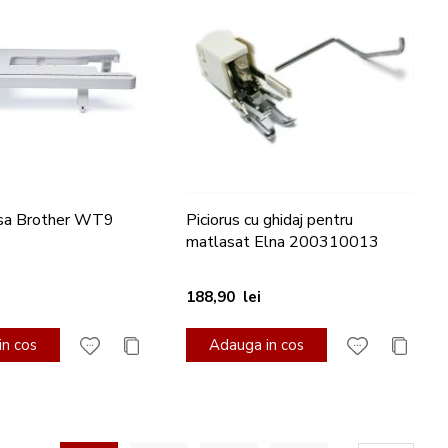
sa Brother WT9
Piciorus cu ghidaj pentru
matlasat Elna 200310013
188,90 lei
n cos
Adauga in cos