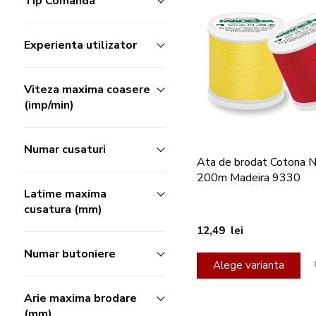
Tip Comanda
Experienta utilizator
Viteza maxima coasere
(imp/min)
Numar cusaturi
Ata de brodat Cotona 
200m Madeira 9330
Latime maxima
cusatura (mm)
12,49 lei
Numar butoniere
Alege varianta
Arie maxima brodare
(mm)