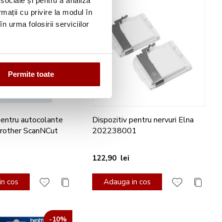
 sociale și pentru a analiza
rmații cu privire la modul în
n urma folosirii serviciilor
Permite toate
pentru autocolante
Dispozitiv pentru nervuri Elna
Brother ScanNCut
202238001
122,90 lei
n cos
Adauga in cos
-10%