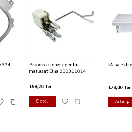
HA324
Piciorus cu ghidaj pentru
Masa extin
matlasat Elna 200311014
158,26 lei
179,00 lei
Detalii
Adauga i