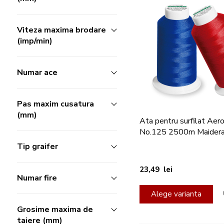
Viteza maxima brodare
(imp/min)
Numar ace
Pas maxim cusatura
(mm)
Ata pentru surfilat Aer
No.125 2500m Maider
Tip graifer
23,49 lei
Numar fire
Alege varianta
Grosime maxima de
taiere (mm)