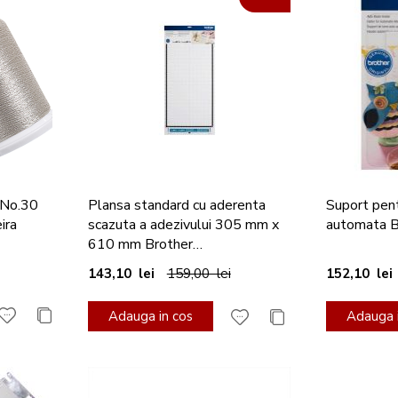
 No.30
Plansa standard cu aderenta
Suport pent
ira
scazuta a adezivului 305 mm x
automata 
610 mm Brother
CAMATLOW24
143,10 lei
159,00 lei
152,10 lei
Adauga in cos
Adauga i