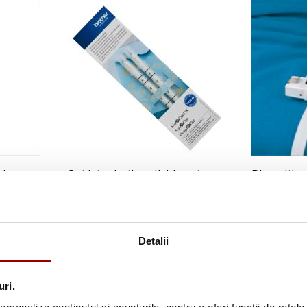
 de
Set introductiv cu lipici pentru
Dispozitiv 
folii de transfer Brother
elasticulu
CAFTGP1
79,00 lei
94,90 lei
Detalii
Detalii
Adauga i
uri.