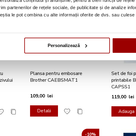
rsonaliza conținutul și anunțurile, pentru a oferi funcții de rețele
-10%
im partenerilor de rețele sociale, de publicitate și de analize info
ceștia le pot combina cu alte informații oferite de dvs. sau culese î
Personalizează
cu
Plansa pentru embosare
Set de foi 
ivului
Brother CAEBSMAT1
printabile 
CAPSS1
109,00 lei
119,00 lei
Detalii
Adauga i
-10%