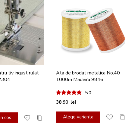
tru tiv ingust rulat
Ata de brodat metalica No.40
2304
1000m Madeira 9846
100%
5.0
38,90 lei
Alege varianta
n cos