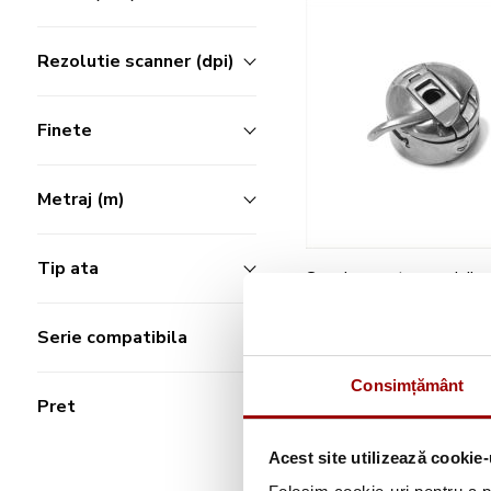
Rezolutie scanner (dpi)
Finete
Metraj (m)
Tip ata
Suveica pentru masinile
cusut ELNA 39571008
Serie compatibila
49,90 lei
Consimțământ
Pret
Adauga in cos
Acest site utilizează cookie-