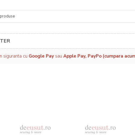
re
TER
in siguranta cu
Google Pay
sau
Apple Pay, PayPo (cumpara acum, 