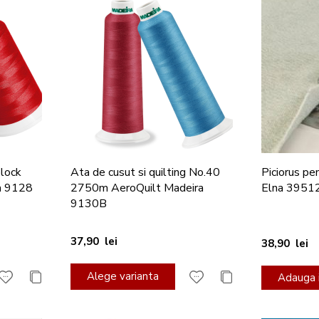
olock
Ata de cusut si quilting No.40
Piciorus pen
a 9128
2750m AeroQuilt Madeira
Elna 3951
9130B
37,90 lei
38,90 lei
Alege varianta
Adauga i