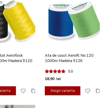
ilat Aeroflock
Ata de cusut Aerofil No.120
00m Madeira 9120
1000m Madeira 9126
100%
5.0
18,90 lei
rianta
Alege varianta