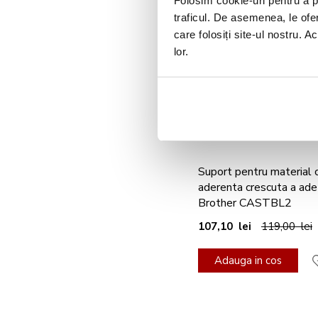
Folosim cookie-uri pentru a pe
traficul. De asemenea, le ofer
care folosiți site-ul nostru. A
lor.
Suport pentru material 
aderenta crescuta a adez
Brother CASTBL2
107,10 lei
119,00 lei
Adauga in cos