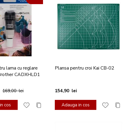
ru lama cu reglare
Plansa pentru croi Kai CB-02
Brother CADXHLD1
169,00 lei
154,90 lei
n cos
Adauga in cos