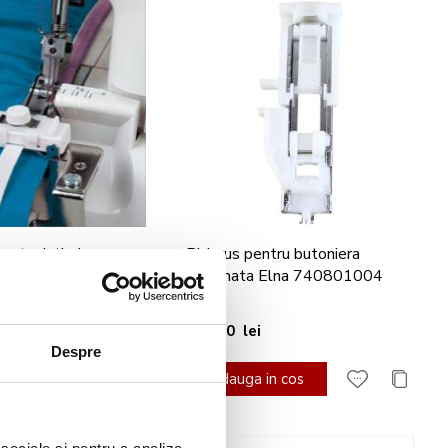
pentru intinderea
Piciorus pentru butoniera
i Elna 202037019
automata Elna 740801004
102,90 lei
Despre
n cos
Adauga in cos