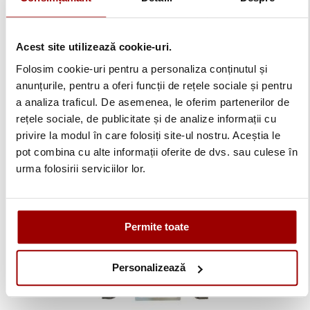
Acest site utilizează cookie-uri.
Folosim cookie-uri pentru a personaliza conținutul și
anunțurile, pentru a oferi funcții de rețele sociale și pentru
Sistem de gherghefuri metalice MT-BPR
a analiza traficul. De asemenea, le oferim partenerilor de
rețele sociale, de publicitate și de analize informații cu
privire la modul în care folosiți site-ul nostru. Aceștia le
2.399,00 lei
pot combina cu alte informații oferite de dvs. sau culese în
urma folosirii serviciilor lor.
Adauga in cos
Permite toate
Personalizează