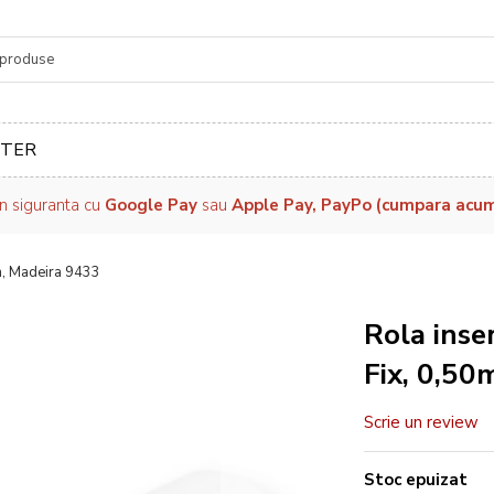
re
TER
in siguranta cu
Google Pay
sau
Apple Pay, PayPo (cumpara acum, 
m, Madeira 9433
Rola inse
Fix, 0,50
Scrie un review
Stoc epuizat