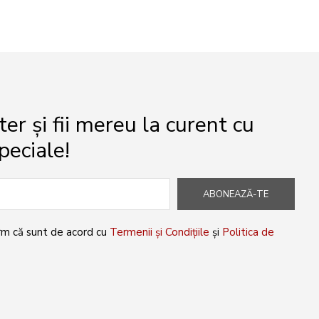
r și fii mereu la curent cu
peciale!
ABONEAZĂ-TE
rm că sunt de acord cu
Termenii și Condițiile
și
Politica de