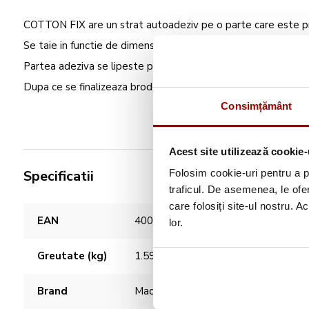
COTTON FIX are un strat autoadeziv pe o parte care este pro
Se taie in functie de dimensiunile gherghefului si de dimensiun
Partea adeziva se lipeste pe spatele materialului pentru a me
Dupa ce se finalizeaza broderia surplusul de insertie poate fi
Consimțământ
Acest site utilizează cookie-
Specificatii
Folosim cookie-uri pentru a pe
traficul. De asemenea, le ofer
care folosiți site-ul nostru. A
Caracteristici
EAN
4003760994189
lor.
Greutate (kg)
1.59
Brand
Madeira