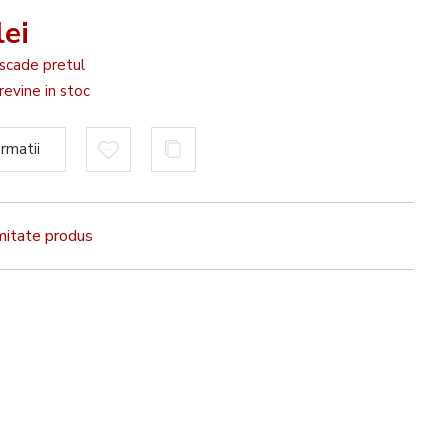
ei
scade pretul
evine in stoc
rmatii
rmitate produs