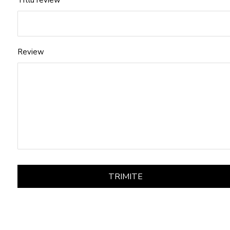
Titlu review
Review
TRIMITE