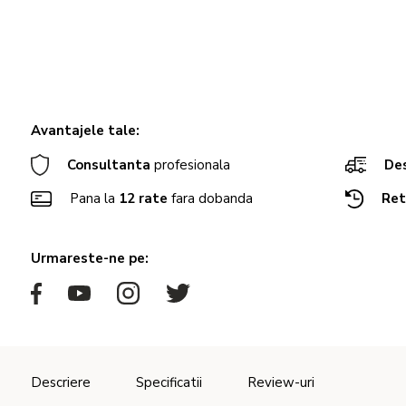
Avantajele tale:
Consultanta
profesionala
Des
Pana la
12 rate
fara dobanda
Ret
Urmareste-ne pe:
Descriere
Specificatii
Review-uri