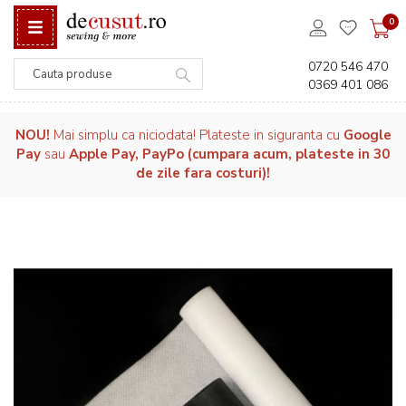
0
0720 546 470
0369 401 086
Căutare
NOU!
Mai simplu ca niciodata! Plateste in siguranta cu
Google
Pay
sau
Apple Pay, PayPo (cumpara acum, plateste in 30
de zile fara costuri)!