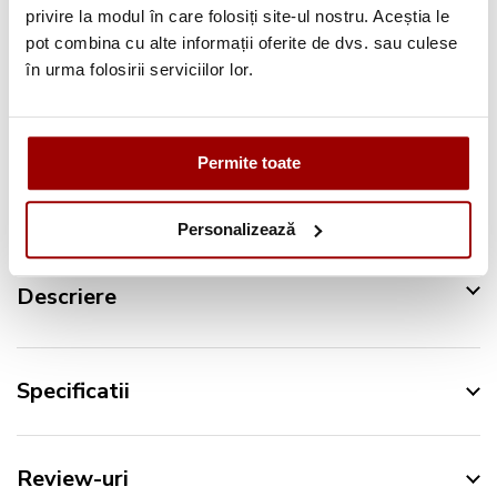
privire la modul în care folosiți site-ul nostru. Aceștia le
Pana la
12 rate
fara dobanda
pot combina cu alte informații oferite de dvs. sau culese
Retur in 14 zile
în urma folosirii serviciilor lor.
Urmareste-ne pe:
Permite toate
Personalizează
Descriere
Specificatii
Review-uri