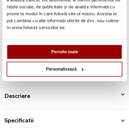
Consultanta
profesionala
rețele sociale, de publicitate și de analize informații cu
privire la modul în care folosiți site-ul nostru. Aceștia le
Deschidere colet
la livrare
pot combina cu alte informații oferite de dvs. sau culese
Pana la
12 rate
fara dobanda
în urma folosirii serviciilor lor.
Retur in 14 zile
Permite toate
Urmareste-ne pe:
Personalizează
Descriere
Specificatii