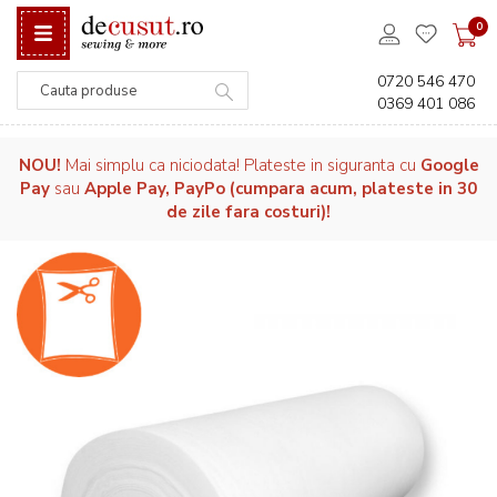
0
0720 546 470
0369 401 086
Căutare
NOU!
Mai simplu ca niciodata! Plateste in siguranta cu
Google
Pay
sau
Apple Pay, PayPo (cumpara acum, plateste in 30
de zile fara costuri)!