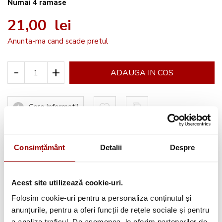
Numai
4
ramase
21,00 lei
Anunta-ma cand scade pretul
-
+
ADAUGA IN COS
Cere informatii
Consimțământ
Detalii
Despre
Informatii conformitate produs
Acest site utilizează cookie-uri.
Folosim cookie-uri pentru a personaliza conținutul și
anunțurile, pentru a oferi funcții de rețele sociale și pentru
Avantajele tale:
a analiza traficul. De asemenea, le oferim partenerilor de