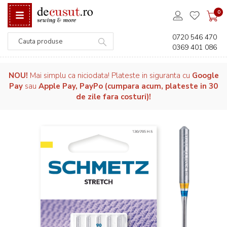
0
0720 546 470
0369 401 086
Căutare
NOU!
Mai simplu ca niciodata! Plateste in siguranta cu
Google
Pay
sau
Apple Pay, PayPo (cumpara acum, plateste in 30
de zile fara costuri)!