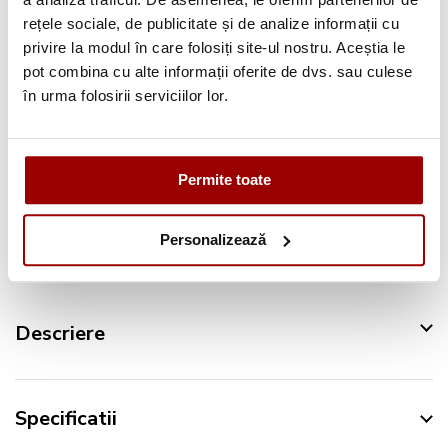
Consultanta
profesionala
rețele sociale, de publicitate și de analize informații cu
privire la modul în care folosiți site-ul nostru. Aceștia le
Deschidere colet
la livrare
pot combina cu alte informații oferite de dvs. sau culese
Pana la
12 rate
fara dobanda
în urma folosirii serviciilor lor.
Retur in 14 zile
Permite toate
Urmareste-ne pe:
Personalizează
Descriere
Specificatii