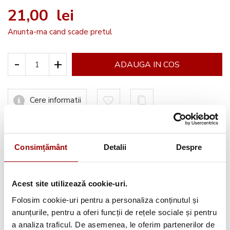
21,00 lei
Anunta-ma cand scade pretul
-
+
ADAUGA IN COS
Cere informatii
Informatii conformitate produs
Consimțământ
Detalii
Despre
Acest site utilizează cookie-uri.
Folosim cookie-uri pentru a personaliza conținutul și
Avantajele tale:
anunțurile, pentru a oferi funcții de rețele sociale și pentru
a analiza traficul. De asemenea, le oferim partenerilor de
Consultanta
profesionala