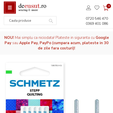
0
0720 546 470
0369 401 086
Căutare
NOU!
Mai simplu ca niciodata! Plateste in siguranta cu
Google
Pay
sau
Apple Pay, PayPo (cumpara acum, plateste in 30
de zile fara costuri)!