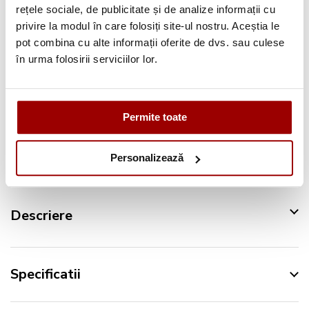
rețele sociale, de publicitate și de analize informații cu
Deschidere colet
la livrare
privire la modul în care folosiți site-ul nostru. Aceștia le
pot combina cu alte informații oferite de dvs. sau culese
Pana la
12 rate
fara dobanda
în urma folosirii serviciilor lor.
Retur in 14 zile
Permite toate
Urmareste-ne pe:
Personalizează
Descriere
Specificatii