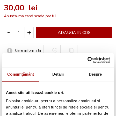
30,00 lei
Anunta-ma cand scade pretul
-
+
ADAUGA IN COS
Cere informatii
Informatii conformitate produs
Consimțământ
Detalii
Despre
Acest site utilizează cookie-uri.
Folosim cookie-uri pentru a personaliza conținutul și
Avantajele tale:
anunțurile, pentru a oferi funcții de rețele sociale și pentru
a analiza traficul. De asemenea, le oferim partenerilor de
Consultanta
profesionala