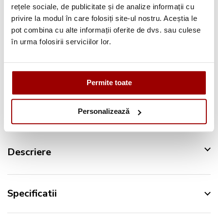
rețele sociale, de publicitate și de analize informații cu
Deschidere colet
la livrare
privire la modul în care folosiți site-ul nostru. Aceștia le
pot combina cu alte informații oferite de dvs. sau culese
Pana la
12 rate
fara dobanda
în urma folosirii serviciilor lor.
Retur in 14 zile
Permite toate
Urmareste-ne pe:
Personalizează
Descriere
Specificatii