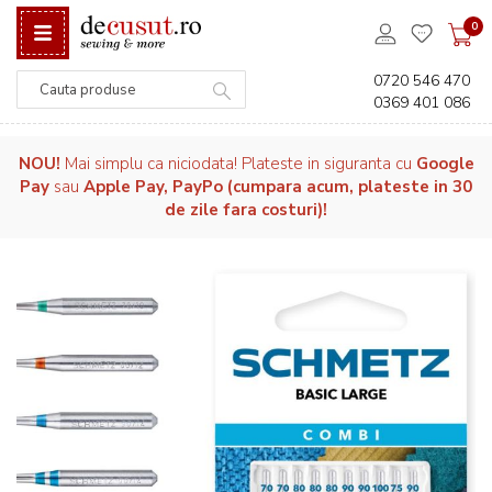
0
0720 546 470
0369 401 086
Căutare
NOU!
Mai simplu ca niciodata! Plateste in siguranta cu
Google
Pay
sau
Apple Pay, PayPo (cumpara acum, plateste in 30
de zile fara costuri)!