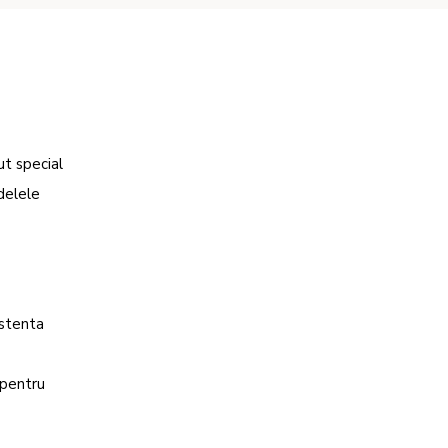
ut special
delele
istenta
 pentru