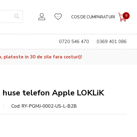
0
COS DE CUMPARATURI
0720 546 470
0369 401 086
plateste in 30 de zile fara costuri)!
e huse telefon Apple LOKLiK
Cod
RY-PGMJ-0002-US-L-B2B
e