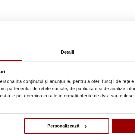
de presare termica
euna cu folia de sublimare LOKLiK si husele blank, oferind posibili
Detalii
lizate, cu rezultate precise si aspect profesional.
uri.
rsonaliza conținutul și anunțurile, pentru a oferi funcții de rețele
im partenerilor de rețele sociale, de publicitate și de analize info
ceștia le pot combina cu alte informații oferite de dvs. sau culese î
Personalizează