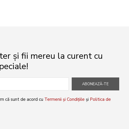
r și fii mereu la curent cu
peciale!
ABONEAZĂ-TE
rm că sunt de acord cu
Termenii și Condițiile
și
Politica de