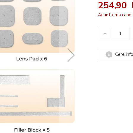
254,90 l
Anunta-ma cand 
-
Cere info