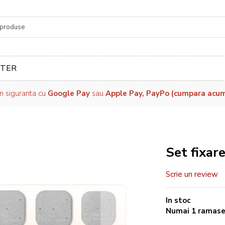
re
TER
in siguranta cu
Google Pay
sau
Apple Pay, PayPo (cumpara acum, 
Set fixar
Scrie un review
In stoc
Numai
1
ramas