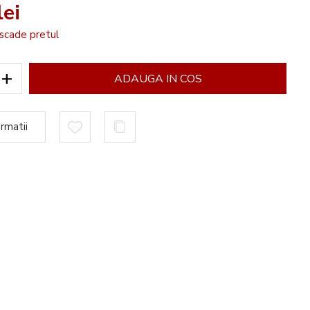
ei
scade pretul
+
ADAUGA IN COS
rmatii