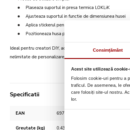
Plaseaza suportul in presa termica LOKLiK
Ajusteaza suportul in functie de dimensiunea husei
Aplica stickerul pentru lentila pe husa
Pozitioneaza husa pe suport si pregateste procesul 
Ideal pentru creatori DIY, acest set functioneaza perfect impr
Consimțământ
nelimitate de personalizare. Obtine rapid huse iPhone persona
Acest site utilizează cookie-
Folosim cookie-uri pentru a pe
traficul. De asemenea, le ofer
care folosiți site-ul nostru. A
Specificatii
lor.
Caracteristici
EAN
6976230009844
Greutate (kg)
0.43