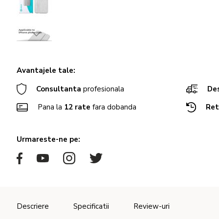
Avantajele tale:
Consultanta
profesionala
Des
Pana la
12 rate
fara dobanda
Ret
Urmareste-ne pe:
Descriere
Specificatii
Review-uri