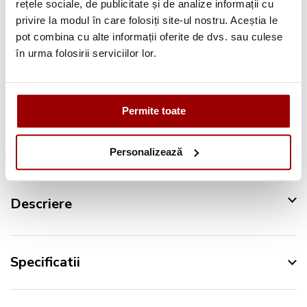
rețele sociale, de publicitate și de analize informații cu
Deschidere colet
la livrare
privire la modul în care folosiți site-ul nostru. Aceștia le
Pana la
12 rate
fara dobanda
pot combina cu alte informații oferite de dvs. sau culese
în urma folosirii serviciilor lor.
Retur in 14 zile
Urmareste-ne pe:
Permite toate
Personalizează
Descriere
Specificatii