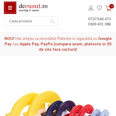
0
0720 546 470
0369 401 086
Căutare
NOU!
Mai simplu ca niciodata! Plateste in siguranta cu
Google
Pay
sau
Apple Pay, PayPo (cumpara acum, plateste in 30
de zile fara costuri)!